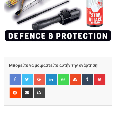
Μπορείτε να μοιραστείτε αυτήν την ανάρτηση!
Google+
LinkedIn
Whatsapp
StumbleUpon
Tumblr
Pinter
Reddit
Share
Print
via
Email