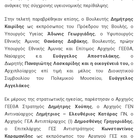
ανάγκες της σύγχρονης υγειονομικής περίθαλψης.
Στην τελετή παραβρέθηκαν επίσης, ο Βουλευτής
Δημήτρης
Καιρίδης
ως εκπρόσωπος του Πρόεδρου της Βουλής, ο
Υπουργός Υγείας
Άδωνις Γεωργιάδης
, ο Υφυπουργός
Εθνικής Άμυνας
Θανάσης Δαβάκης
, Βουλευτής, πρώην
Υπουργός Εθνικής Άμυνας και Επίτιμος Αρχηγός ΓΕΕΘΑ,
Ναύαρχος ε.α.
Ευάγγελος Αποστολάκης
, ο
Δωρητής
Παναγιώτης Λασκαρίδης και η οικογένειά του,
ο
Αρχιπλοίαρχος επί τιμή και μέλος του Διοικητικού
Συμβουλίου του Πολεμικού Μουσείου,
Ευάγγελος
Αγγελάκος
.
Εκ μέρους της στρατιωτικής ηγεσίας, παρέστησαν ο Αρχηγός
ΓΕΕΘΑ Στρατηγός
Δημήτρης Χούπης
,
ο Αρχηγός ΓΕΝ
Αντιναύαρχος Δ
ημήτριος – Ελευθέριος Κατάρας
ΠΝ, ο
Αρχηγός ΓΕΑ Αντιπτέραρχος (Ι)
Δημοσθένης Γρηγοριάδης
,
ο Επιτελάρχης ΓΕΣ Αντιστράτηγος
Κωνσταντίνος
Καραμανίδης
ως εκπρόσωπος του Αρχηγού ΓΕΣ και ο