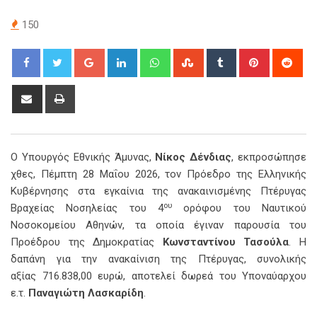
150
Google+
LinkedIn
Whatsapp
StumbleUpon
Tumblr
Pinterest
Red
Share
Print
via
Email
Ο Υπουργός Εθνικής Άμυνας,
Νίκος Δένδιας
, εκπροσώπησε
χθες, Πέμπτη 28 Μαΐου 2026, τον Πρόεδρο της Ελληνικής
Κυβέρνησης στα εγκαίνια της ανακαινισμένης Πτέρυγας
ου
Βραχείας Νοσηλείας του 4
ορόφου του Ναυτικού
Νοσοκομείου Αθηνών, τα οποία έγιναν παρουσία του
Προέδρου της Δημοκρατίας
Κωνσταντίνου Τασούλα
. Η
δαπάνη για την ανακαίνιση της Πτέρυγας, συνολικής
αξίας 716.838,00 ευρώ, αποτελεί δωρεά του Υποναύαρχου
ε.τ.
Παναγιώτη Λασκαρίδη
.