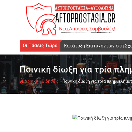
Ψάχνω
για...
Οι Τάσεις Τώρα
Κατάταξη Επιτυχόντων στη Σχ
Ποινική δίωξη για τρία πλ
-
-
Αρχική
Ειδήσεις
Ποινική δίωξη για τρία πλημμελήμα