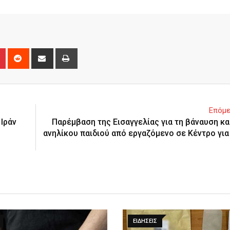
n
r
Pinterest
Reddit
Share
Print
via
Email
Επόμε
Ιράν
Παρέμβαση της Εισαγγελίας για τη βάναυση κ
ανηλίκου παιδιού από εργαζόμενο σε Κέντρο για 
ΕΙΔΉΣΕΙΣ