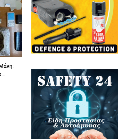
 Μάνη:
υ…