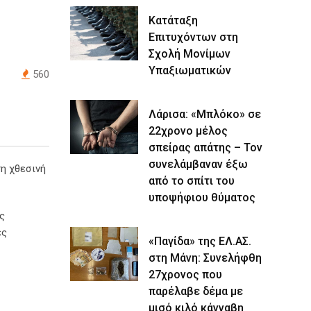
Κατάταξη
Επιτυχόντων στη
Σχολή Μονίμων
Υπαξιωματικών
560
Λάρισα: «Μπλόκο» σε
22χρονο μέλος
σπείρας απάτης – Τον
συνελάμβαναν έξω
η χθεσινή
από το σπίτι του
υποψήφιου θύματος
ς
ες
«Παγίδα» της ΕΛ.ΑΣ.
στη Μάνη: Συνελήφθη
27χρονος που
παρέλαβε δέμα με
μισό κιλό κάνναβη