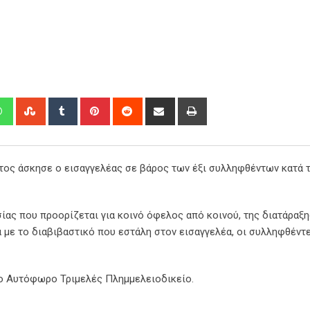
edIn
Whatsapp
StumbleUpon
Tumblr
Pinterest
Reddit
Share
Print
via
Email
ατος άσκησε ο εισαγγελέας σε βάρος των έξι συλληφθέντων κατά τ
ίας που προορίζεται για κοινό όφελος από κοινού, της διατάραξη
 με το διαβιβαστικό που εστάλη στον εισαγγελέα, οι συλληφθέντ
το Αυτόφωρο Τριμελές Πλημμελειοδικείο.