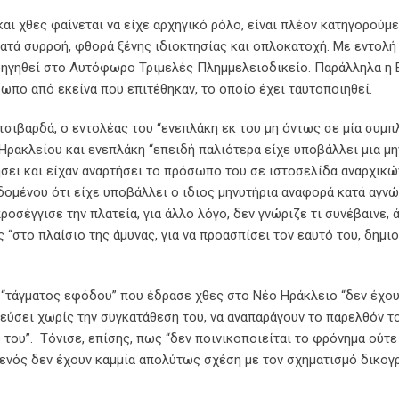
ι χθες φαίνεται να είχε αρχηγικό ρόλο, είναι πλέον κατηγορούμε
κατά συρροή, φθορά ξένης ιδιοκτησίας και οπλοκατοχή. Με εντολή
οδηγηθεί στο Αυτόφωρο Τριμελές Πλημμελειοδικείο. Παράλληλα η 
ωπο από εκείνα που επιτέθηκαν, το οποίο έχει ταυτοποιηθεί.
σιβαρδά, ο εντολέας του “ενεπλάκη εκ του μη όντως σε μία συμπ
ρακλείου και ενεπλάκη “επειδή παλιότερα είχε υποβάλλει μια μη
σει και είχαν αναρτήσει το πρόσωπο του σε ιστοσελίδα αναρχικώ
δομένου ότι είχε υποβάλλει ο ιδιος μηνυτήρια αναφορά κατά αγνώ
οσέγγισε την πλατεία, για άλλο λόγο, δεν γνώριζε τι συνέβαινε, 
ς “στο πλαίσιο της άμυνας, για να προασπίσει τον εαυτό του, δημι
 “τάγματος εφόδου” που έδρασε χθες στο Νέο Ηράκλειο “δεν έχο
εύσει χωρίς την συγκατάθεση του, να αναπαράγουν το παρελθόν το
 του”. Τόνισε, επίσης, πως “δεν ποινικοποιείται το φρόνημα ούτε
θενός δεν έχουν καμμία απολύτως σχέση με τον σχηματισμό δικογρ