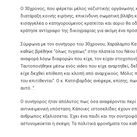
Ο 30χρονος, που φέρεται μέλος ναζιστικής οργάνωσης κα
διατάραξη κοινής ειρήνης, επικίνδυνη σωματική βλάβη 
εισαγγελέα ο κατηγορούμενος κρατείται και αύριο θα 
κράτησε αντίγραφο της δικογραφίας για ακόμη ένα πρόσ
Σύμφωνα με τον συνήγορο του 30χρονου, Χαράλαμπο Κατ
καθώς βρέθηκε “όλως τυχαίως” στην πλατεία του Νέου Η
αναφορά λόγω διαφορών που είχε, τον είχαν στοχοποιή
Ταυτοποιήθηκε μέσω ενός video που είχε αναρτηθεί, δε
είχε δεχθεί επίθεση και κλοπή από αναρχικούς. Μόλις πρ
του επιτίθενται”. Ο κ. Κατσιβαρδάς ανέφερε, επίσης, πω
αυτό…”.
Ο συνήγορος ήταν απόλυτος πως όσα αναφέρονται περί
αντικειμενική υπόσταση. Κάποιες ιστοσελίδες έχουν σπ
άνθρωπος εξελίσσεται. Έχει ένα παιδί και την σύντροφό
αστυνομεύεται η σκέψη. Τα πολιτικά φρονήματα του κα