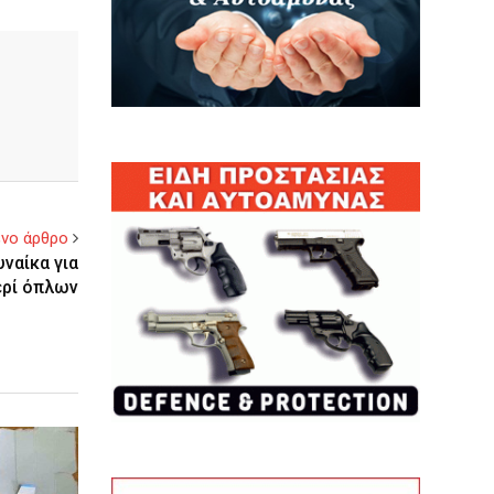
νο άρθρο
ναίκα για
ερί όπλων