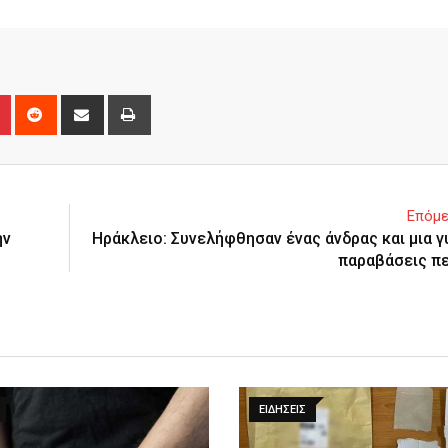
n
r
Pinterest
Reddit
Share
Print
via
Email
Επόμε
ην
Ηράκλειο: Συνελήφθησαν ένας άνδρας και μια γυ
παραβάσεις π
ΕΙΔΉΣΕΙΣ