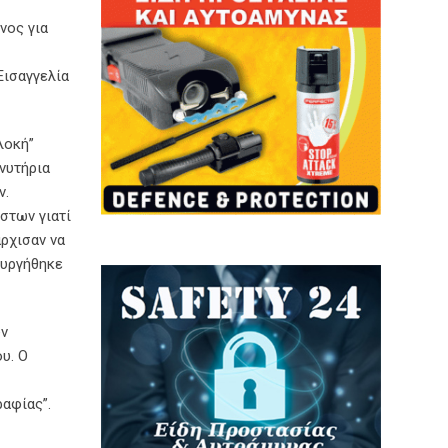
νος για
Εισαγγελία
λοκή”
νυτήρια
ν.
στων γιατί
άρχισαν να
ουργήθηκε
υν
υ. Ο
αφίας”.