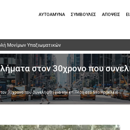
ΑΥΤΟΆΜΥΝΑ
ΣΥΜΒΟΥΛΈΣ
ΑΠΌΨΕΙΣ
Ε
ολή Μονίμων Υπαξιωματικών
ελήματα στον 30χρονο που συνελ
στον 30χρονο που συνελήφθη για την επίθεση στο Νέο Ηράκλειο