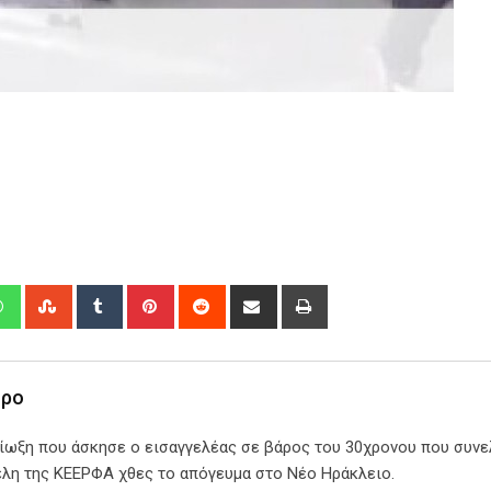
edIn
Whatsapp
StumbleUpon
Tumblr
Pinterest
Reddit
Share
Print
via
Email
ωρο
ίωξη που άσκησε ο εισαγγελέας σε βάρος του 30χρονου που συνε
έλη της ΚΕΕΡΦΑ χθες το απόγευμα στο Νέο Ηράκλειο.