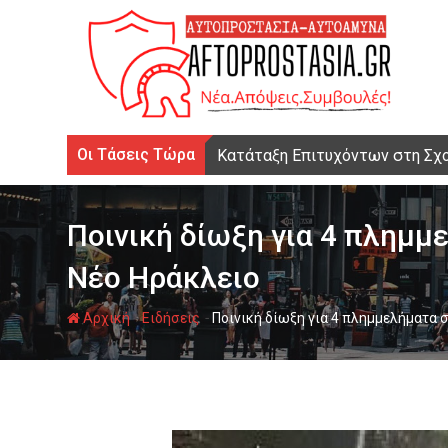
Ψάχνω
για...
Οι Τάσεις Τώρα
Κατάταξη Επιτυχόντων στη Σχ
Ποινική δίωξη για 4 πλημμ
Νέο Ηράκλειο
-
-
Αρχική
Ειδήσεις
Ποινική δίωξη για 4 πλημμελήματα 