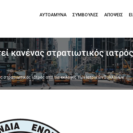
ΑΥΤΟΆΜΥΝΑ
ΣΥΜΒΟΥΛΈΣ
ΑΠΌΨΕΙΣ
Ε
ί κανένας στρατιωτικός ιατρός
ς στρατιωτικός ιατρός από τις εκλογές των Ιατρικών Συλλόγων