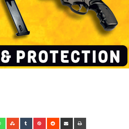
edIn
Whatsapp
StumbleUpon
Tumblr
Pinterest
Reddit
Share
Print
via