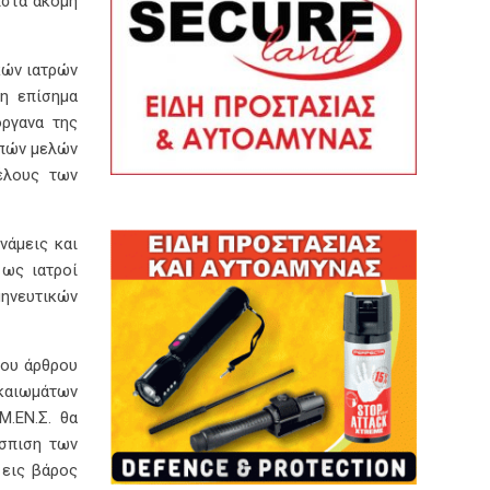
ιστά ακόμη
κών ιατρών
μη επίσημα
όργανα της
ιπών μελών
έλους των
νάμεις και
 ως ιατροί
ηνευτικών
του άρθρου
ικαιωμάτων
Μ.ΕΝ.Σ. θα
άσπιση των
 εις βάρος