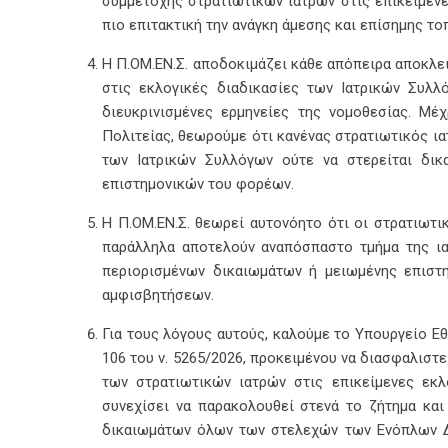
συμμετοχής στρατιωτικών ιατρών στις επικείμενε
πιο επιτακτική την ανάγκη άμεσης και επίσημης 
Η Π.ΟΜ.ΕΝ.Σ. αποδοκιμάζει κάθε απόπειρα αποκλε
στις εκλογικές διαδικασίες των Ιατρικών Συλλ
διευκρινισμένες ερμηνείες της νομοθεσίας. Μέ
Πολιτείας, θεωρούμε ότι κανένας στρατιωτικός ια
των Ιατρικών Συλλόγων ούτε να στερείται δι
επιστημονικών του φορέων.
Η Π.ΟΜ.ΕΝ.Σ. θεωρεί αυτονόητο ότι οι στρατιωτικ
παράλληλα αποτελούν αναπόσπαστο τμήμα της ιατ
περιορισμένων δικαιωμάτων ή μειωμένης επιστ
αμφισβητήσεων.
Για τους λόγους αυτούς, καλούμε το Υπουργείο Εθ
106 του ν. 5265/2026, προκειμένου να διασφαλιστ
των στρατιωτικών ιατρών στις επικείμενες εκλ
συνεχίσει να παρακολουθεί στενά το ζήτημα και
δικαιωμάτων όλων των στελεχών των Ενόπλων Δυ