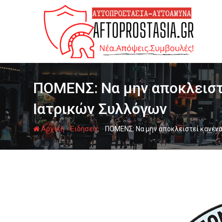
Ψάχνω
για...
ΠΟΜΕΝΣ: Να μην αποκλειστε
Ιατρικών Συλλόγων
-
-
Αρχική
Ειδήσεις
ΠΟΜΕΝΣ: Να μην αποκλειστεί κανένα