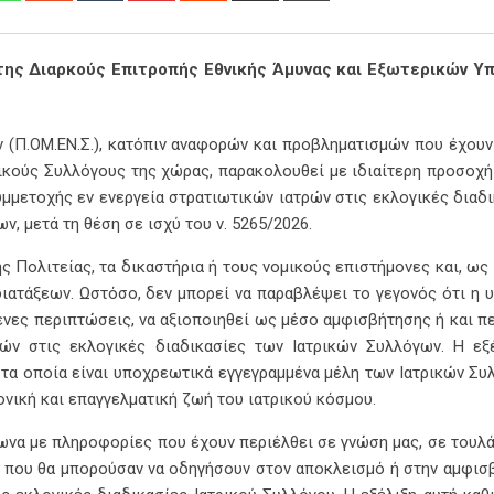
Email
ές της Διαρκούς Επιτροπής Εθνικής Άμυνας και Εξωτερικών Υ
(Π.ΟΜ.ΕΝ.Σ.), κατόπιν αναφορών και προβληματισμών που έχουν
ρικούς Συλλόγους της χώρας, παρακολουθεί με ιδιαίτερη προσοχή
μμετοχής εν ενεργεία στρατιωτικών ιατρών στις εκλογικές διαδι
ν, μετά τη θέση σε ισχύ του ν. 5265/2026.
ς Πολιτείας, τα δικαστήρια ή τους νομικούς επιστήμονες και, ως 
διατάξεων. Ωστόσο, δεν μπορεί να παραβλέψει το γεγονός ότι η 
ένες περιπτώσεις, να αξιοποιηθεί ως μέσο αμφισβήτησης ή και π
ών στις εκλογικές διαδικασίες των Ιατρικών Συλλόγων. Η εξ
τα οποία είναι υποχρεωτικά εγγεγραμμένα μέλη των Ιατρικών Συ
ονική και επαγγελματική ζωή του ιατρικού κόσμου.
φωνα με πληροφορίες που έχουν περιέλθει σε γνώση μας, σε τουλά
 που θα μπορούσαν να οδηγήσουν στον αποκλεισμό ή στην αμφισ