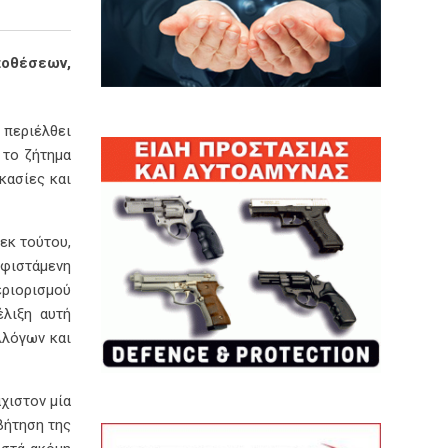
ποθέσεων,
 περιέλθει
 το ζήτημα
κασίες και
εκ τούτου,
υφιστάμενη
εριορισμού
έλιξη αυτή
λλόγων και
χιστον μία
βήτηση της