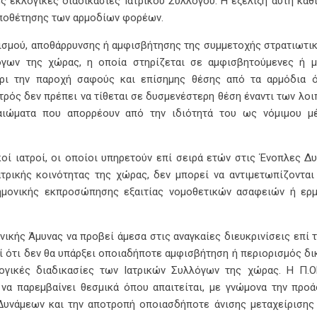
ς εκλογικές διαδικασίες Ιατρικού Συλλόγου. Η εξέλιξη αυτή καθ
τοποθέτησης των αρμοδίων φορέων.
ισμού, αποθάρρυνσης ή αμφισβήτησης της συμμετοχής στρατιωτι
όγων της χώρας, η οποία στηρίζεται σε αμφισβητούμενες ή 
χρι την παροχή σαφούς και επίσημης θέσης από τα αρμόδια 
τρός δεν πρέπει να τίθεται σε δυσμενέστερη θέση έναντι των λο
καιώματα που απορρέουν από την ιδιότητά του ως νόμιμου μ
οί ιατροί, οι οποίοι υπηρετούν επί σειρά ετών στις Ένοπλες Δυ
ρικής κοινότητας της χώρας, δεν μπορεί να αντιμετωπίζονται
ημονικής εκπροσώπησης εξαιτίας νομοθετικών ασαφειών ή ερμ
νικής Άμυνας να προβεί άμεσα στις αναγκαίες διευκρινίσεις επί 
εί ότι δεν θα υπάρξει οποιαδήποτε αμφισβήτηση ή περιορισμός δ
ογικές διαδικασίες των Ιατρικών Συλλόγων της χώρας. Η Π.Ο
 να παρεμβαίνει θεσμικά όπου απαιτείται, με γνώμονα την προ
νάμεων και την αποτροπή οποιασδήποτε άνισης μεταχείρισης