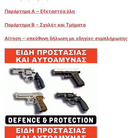
Παράρτημα Α – Εξεταστέα ύλη
Παράρτημα Β – Σχολές και Τμήματα
Αίτηση – υπεύθυνη δήλωση με οδηγίες συμπλήρωσης