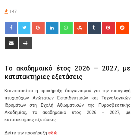
147
Google+
LinkedIn
Whatsapp
StumbleUpon
Tumblr
Pinterest
Red
Share
Print
via
Email
Tο ακαδημαϊκό έτος 2026 – 2027, με
κατατακτήριες εξετάσεις
Κοινοποιείται η προκήρυξη διαγωνισμού για την εισαγωγή
πτυχιούχων Ανώτατων Εκπαιδευτικών και Τεχνολογικών
Ιδρυμάτων στη Σχολή Αξιωματικών της Πυροσβεστικής
Ακαδημίας, το ακαδημαϊκό έτος 2026 – 2027, με
κατατακτήριες εξετάσεις.
Δείτε την προκήρυξη
εδώ
.