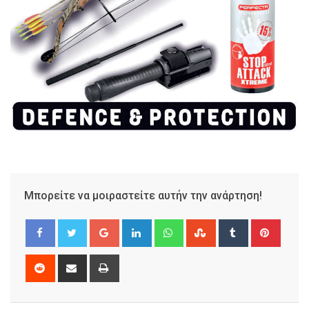
Μπορείτε να μοιραστείτε αυτήν την ανάρτηση!
Google+
LinkedIn
Whatsapp
StumbleUpon
Tumblr
Pinter
Reddit
Share
Print
via
Email