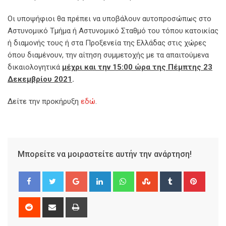
Οι υποψήφιοι θα πρέπει να υποβάλουν αυτοπροσώπως στο
Αστυνομικό Τμήμα ή Αστυνομικό Σταθμό του τόπου κατοικίας
ή διαμονής τους ή στα Προξενεία της Ελλάδας στις χώρες
όπου διαμένουν, την αίτηση συμμετοχής με τα απαιτούμενα
δικαιολογητικά
μέχρι και την 15:00 ώρα της Πέμπτης 23
Δεκεμβρίου 2021
.
Δείτε την προκήρυξη
εδώ
.
Μπορείτε να μοιραστείτε αυτήν την ανάρτηση!
Google+
LinkedIn
Whatsapp
StumbleUpon
Tumblr
Pinter
Reddit
Share
Print
via