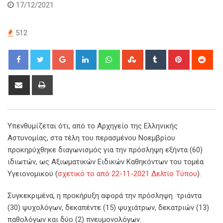
17/12/2021
512
Google+
LinkedIn
Whatsapp
StumbleUpon
Tumblr
Pinterest
Red
Share
Print
via
Email
Υπενθυμίζεται ότι, από το Αρχηγείο της Ελληνικής
Αστυνομίας, στα τέλη του περασμένου Νοεμβρίου
προκηρύχθηκε διαγωνισμός για την πρόσληψη εξήντα (60)
ιδιωτών, ως Αξιωματικών Ειδικών Καθηκόντων του τομέα
Υγειονομικού (
σχετικό το από 22-11-2021 Δελτίο Τύπου
).
Συγκεκριμένα, η προκήρυξη αφορά την πρόσληψη τριάντα
(30) ψυχολόγων, δεκαπέντε (15) ψυχιάτρων, δεκατριών (13)
παθολόγων και δύο (2) πνευμονολόγων.