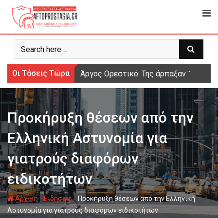
Ψάχνω
για...
Οι Τάσεις Τώρα
Άργος Ορεστικό: Της άρπαξαν 15.000 
Προκήρυξη θέσεων από την
Ελληνική Αστυνομία για
γιατρούς διαφόρων
ειδικοτήτων
-
-
Αρχική
Ειδήσεις
Προκήρυξη θέσεων από την Ελληνική
Αστυνομία για γιατρούς διαφόρων ειδικοτήτων