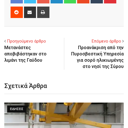
Reddit
Share
Print
via
Email
Προηγούμενο άρθρο
Επόμενο άρθρο
Μετανάστες
Προανάκριση από την
αποβιβάστηκαν στο
Πυροσβεστική Υπηρεσία
λιμάνι της Γαύδου
για σορό ηλικιωμένης
στo νησί της Σύρου
Σχετικά Άρθρα
ΕΙΔΉΣΕΙΣ