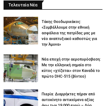
Τελευταία Νέα
Τάκης Θεοδωρικάκος:
«Συμβάλλουμε στην εθνική
ασφάλεια της πατρίδας μας με
νέο αναπτυξιακό καθεστώς για
την Άμυνα»
Νέα εποχή στην αεροπυρόσβεση:
Με την ελληνική σημαία στο
κύτος «χτίζεται» στον Καναδά το
πρώτο DHC-515 (βίντεο)
Πιερία: Διαρρήκτες πήραν από
αυτοκίνητο αντικείμενα αξίας
άνω των 19.000 ευρώ – Δύο