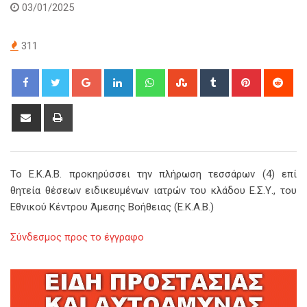
03/01/2025
311
Google+
LinkedIn
Whatsapp
StumbleUpon
Tumblr
Pinterest
Red
Share
Print
via
Email
Το Ε.Κ.Α.Β. προκηρύσσει την πλήρωση τεσσάρων (4) επί
θητεία θέσεων ειδικευμένων ιατρών του κλάδου Ε.Σ.Υ., του
Εθνικού Κέντρου Άμεσης Βοήθειας (Ε.Κ.Α.Β.)
Σύνδεσμος προς το έγγραφο