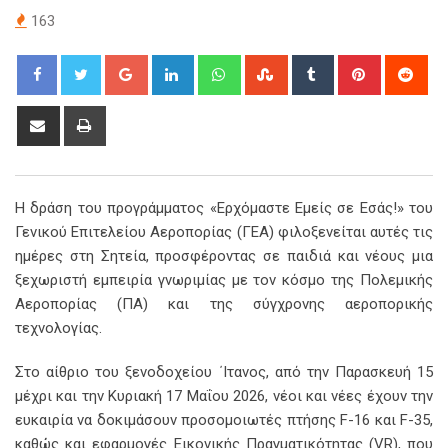
163
Google+
LinkedIn
Whatsapp
StumbleUpon
Tumblr
Pinterest
Red
Share
Print
via
Email
Η δράση του προγράμματος «Ερχόμαστε Εμείς σε Εσάς!» του
Γενικού Επιτελείου Αεροπορίας (ΓΕΑ) φιλοξενείται αυτές τις
ημέρες στη Σητεία, προσφέροντας σε παιδιά και νέους μια
ξεχωριστή εμπειρία γνωριμίας με τον κόσμο της Πολεμικής
Αεροπορίας (ΠΑ) και της σύγχρονης αεροπορικής
τεχνολογίας.
Στο αίθριο του ξενοδοχείου ΄Ιτανος, από την Παρασκευή 15
μέχρι και την Κυριακή 17 Μαΐου 2026, νέοι και νέες έχουν την
ευκαιρία να δοκιμάσουν προσομοιωτές πτήσης F-16 και F-35,
καθώς και εφαρμογές Εικονικής Πραγματικότητας (VR), που