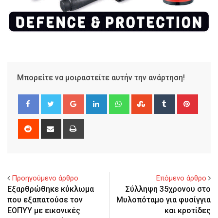
Μπορείτε να μοιραστείτε αυτήν την ανάρτηση!
Google+
LinkedIn
Whatsapp
StumbleUpon
Tumblr
Pinter
Reddit
Share
Print
via
Email
Προηγούμενο άρθρο
Επόμενο άρθρο
Εξαρθρώθηκε κύκλωμα
Σύλληψη 35χρονου στο
που εξαπατούσε τον
Μυλοπόταμο για φυσίγγια
ΕΟΠΥΥ με εικονικές
και κροτίδες