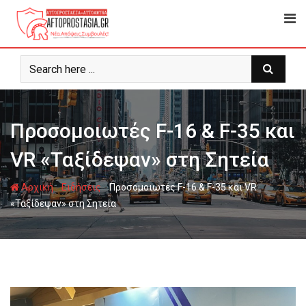
Ψάχνω
για...
Προσομοιωτές F-16 & F-35 και
VR «Ταξίδεψαν» στη Σητεία
-
-
Αρχική
Ειδήσεις
Προσομοιωτές F-16 & F-35 και VR
«Ταξίδεψαν» στη Σητεία