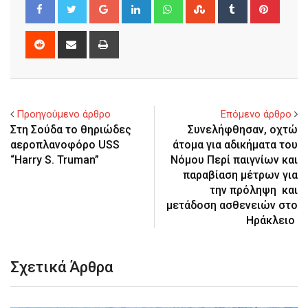
Google+
LinkedIn
Whatsapp
StumbleUpon
Tumblr
Pinter
Reddit
Share
Print
via
Email
Προηγούμενο άρθρο
Επόμενο άρθρο
Στη Σούδα το θηριώδες
Συνελήφθησαν, οχτώ
αεροπλανοφόρο USS
άτομα για αδικήματα του
“Harry S. Truman”
Νόμου Περί παιγνίων και
παραβίαση μέτρων για
την πρόληψη και
μετάδοση ασθενειών στο
Ηράκλειο
Σχετικά Άρθρα