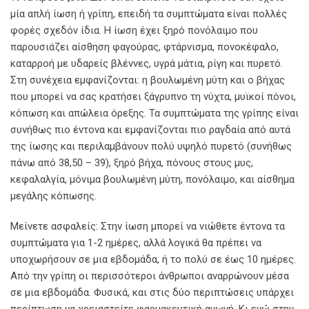
μία απλή ίωση ή γρίπη, επειδή τα συμπτώματα είναι πολλές
φορές σχεδόν ίδια. Η ίωση έχει ξηρό πονόλαιμο που
παρουσιάζει αίσθηση φαγούρας, φτάρνισμα, πονοκέφαλο,
καταρροή με υδαρείς βλέννες, υγρά μάτια, ρίγη και πυρετό.
Στη συνέχεια εμφανίζονται: η βουλωμένη μύτη και ο βήχας
που μπορεί να σας κρατήσει ξάγρυπνο τη νύχτα, μυϊκοί πόνοι,
κόπωση και απώλεια όρεξης. Τα συμπτώματα της γρίπης είναι
συνήθως πιο έντονα και εμφανίζονται πιο ραγδαία από αυτά
της ίωσης και περιλαμβάνουν πολύ υψηλό πυρετό (συνήθως
πάνω από 38,50 – 39), ξηρό βήχα, πόνους στους μυς,
κεφαλαλγία, μόνιμα βουλωμένη μύτη, πονόλαιμο, και αίσθημα
μεγάλης κόπωσης.
Μείνετε ασφαλείς: Στην ίωση μπορεί να νιώθετε έντονα τα
συμπτώματα για 1-2 ημέρες, αλλά λογικά θα πρέπει να
υποχωρήσουν σε μια εβδομάδα, ή το πολύ σε έως 10 ημέρες.
Από την γρίπη οι περισσότεροι άνθρωποι αναρρώνουν μέσα
σε μια εβδομάδα. Φυσικά, και στις δύο περιπτώσεις υπάρχει