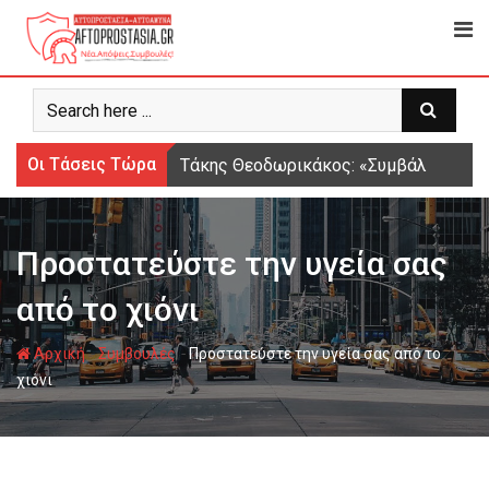
Ψάχνω
για...
Οι Τάσεις Τώρα
Τάκης Θεοδωρικάκος: «Συμβάλλουμε στ
Προστατεύστε την υγεία σας
από το χιόνι
-
-
Αρχική
Συμβουλές
Προστατεύστε την υγεία σας από το
χιόνι