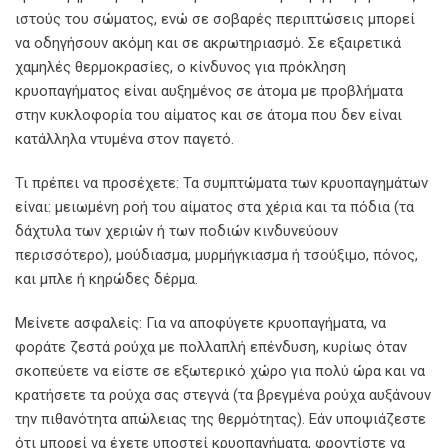
ιστούς του σώματος, ενώ σε σοβαρές περιπτώσεις μπορεί
να οδηγήσουν ακόμη και σε ακρωτηριασμό. Σε εξαιρετικά
χαμηλές θερμοκρασίες, ο κίνδυνος για πρόκληση
κρυοπαγήματος είναι αυξημένος σε άτομα με προβλήματα
στην κυκλοφορία του αίματος και σε άτομα που δεν είναι
κατάλληλα ντυμένα στον παγετό.
Τι πρέπει να προσέχετε: Τα συμπτώματα των κρυοπαγημάτων
είναι: μειωμένη ροή του αίματος στα χέρια και τα πόδια (τα
δάχτυλα των χεριών ή των ποδιών κινδυνεύουν
περισσότερο), μούδιασμα, μυρμήγκιασμα ή τσούξιμο, πόνος,
και μπλε ή κηρώδες δέρμα.
Μείνετε ασφαλείς: Για να αποφύγετε κρυοπαγήματα, να
φοράτε ζεστά ρούχα με πολλαπλή επένδυση, κυρίως όταν
σκοπεύετε να είστε σε εξωτερικό χώρο για πολύ ώρα και να
κρατήσετε τα ρούχα σας στεγνά (τα βρεγμένα ρούχα αυξάνουν
την πιθανότητα απώλειας της θερμότητας). Εάν υποψιάζεστε
ότι μπορεί να έχετε υποστεί κρυοπαγήματα, φροντίστε να