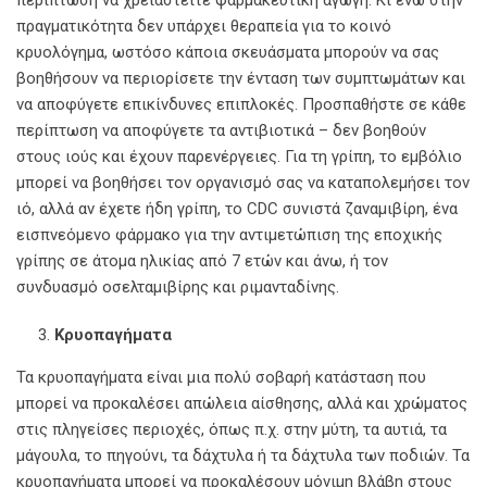
περίπτωση να χρειαστείτε φαρμακευτική αγωγή. Κι ενώ στην
πραγματικότητα δεν υπάρχει θεραπεία για το κοινό
κρυολόγημα, ωστόσο κάποια σκευάσματα μπορούν να σας
βοηθήσουν να περιορίσετε την ένταση των συμπτωμάτων και
να αποφύγετε επικίνδυνες επιπλοκές. Προσπαθήστε σε κάθε
περίπτωση να αποφύγετε τα αντιβιοτικά – δεν βοηθούν
στους ιούς και έχουν παρενέργειες. Για τη γρίπη, το εμβόλιο
μπορεί να βοηθήσει τον οργανισμό σας να καταπολεμήσει τον
ιό, αλλά αν έχετε ήδη γρίπη, το CDC συνιστά ζαναμιβίρη, ένα
εισπνεόμενο φάρμακο για την αντιμετώπιση της εποχικής
γρίπης σε άτομα ηλικίας από 7 ετών και άνω, ή τον
συνδυασμό οσελταμιβίρης και ριμανταδίνης.
Κρυοπαγήματα
Τα κρυοπαγήματα είναι μια πολύ σοβαρή κατάσταση που
μπορεί να προκαλέσει απώλεια αίσθησης, αλλά και χρώματος
στις πληγείσες περιοχές, όπως π.χ. στην μύτη, τα αυτιά, τα
μάγουλα, το πηγούνι, τα δάχτυλα ή τα δάχτυλα των ποδιών. Τα
κρυοπαγήματα μπορεί να προκαλέσουν μόνιμη βλάβη στους