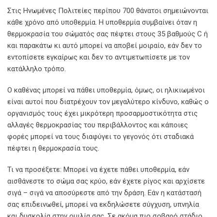
Στις Ηνωμένες Πολιτείες περίπου 700 θάνατοι σημειώνονται
κάθε χρόνο από υποθερμία. Η υποθερμία συμβαίνει όταν η
θερμοκρασία του σώματός σας πέφτει στους 35 βαθμούς C ή
και παρακάτω κι αυτό μπορεί να αποβεί μοιραίο, εάν δεν το
εντοπίσετε εγκαίρως και δεν το αντιμετωπίσετε με τον
κατάλληλο τρόπο.
Ο καθένας μπορεί να πάθει υποθερμία, όμως, οι ηλικιωμένοι
είναι αυτοί που διατρέχουν τον μεγαλύτερο κίνδυνο, καθώς ο
οργανισμός τους έχει μικρότερη προσαρμοστικότητα στις
αλλαγές θερμοκρασίας του περιβάλλοντος και κάποιες
φορές μπορεί να τους διαφύγει το γεγονός ότι σταδιακά
πέφτει η θερμοκρασία τους.
Τι να προσέξετε: Μπορεί να έχετε πάθει υποθερμία, εάν
αισθάνεστε το σώμα σας κρύο, εάν έχετε ρίγος και αρχίσετε
σιγά – σιγά να αποσύρεστε από την δράση. Εάν η κατάστασή
σας επιδεινωθεί, μπορεί να εκδηλώσετε σύγχυση, υπνηλία
και δυσκολία στην ομιλία σας. Σε ακόμα πιο σοβαρό στάδιο