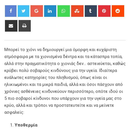
Google+
LinkedIn
Whatsapp
StumbleUpon
Tumblr
Pinterest
Red
Share
Print
via
Email
Μπορεί το χιόνι να δημιουργεί μια όμορφη και ευχάριστη
ατμόσφαιρα με τα χιονισμένα δέντρα και τα κάτασπρα τοπία,
αλλά στην πραγματικότητα ο χιονιάς δεν… αστειεύεται, καθώς
κρύβει πολύ σοβαρούς κινδύνους για την υγεία. Ιδιαίτερα
ευάλωτες κατηγορίες του πληθυσμού, όπως είναι οι
ηλικιωμένοι και τα μικρά παιδιά, αλλά και όσοι πάσχουν από
χρόνιες ασθένειες κινδυνεύουν περισσότερο, οπότε ιδού οι
5 πιο σοβαροί κίνδυνοι που υπάρχουν για την υγεία μας στο
κρύο, αλλά και τρόποι να προστατευτείτε και να μείνετε
ασφαλείς:
Υποθερμία