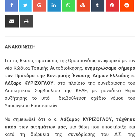
Google+
LinkedIn
Whatsapp
StumbleUpon
Tumblr
Pinterest
Red
Share
Print
via
Email
ΑΝΑΚΟΙΝΩΣΗ
Για τις θέσεις-προτάσεις της Ομοσπονδίας αναφορικά με τον
νέο Κώδικα Τοπικής Αυτοδιοίκησης,
ενημερώσαμε σήμερα
τον Πρόεδρο της Κεντρικής Ένωσης Δήμων Ελλάδας κ.
Λάζαρο ΚΥΡΙΖΟΓΛΟΥ,
στο πλαίσιο της συνεδρίασης του
Διοικητικού Συμβουλίου της ΚΕΔΕ, με μοναδικό θέμα
συζήτησης το υπό διαβούλευση σχέδιο νόμου του
Υπουργείου Εσωτερικών.
Να σημειωθεί
ότι ο κ. Λάζαρος ΚΥΡΙΖΟΓΛΟΥ, τάχθηκε
υπέρ των αιτημάτων μας,
μια θέση που υποστήριξε και
κατά τη διάρκεια της συνεδρίασης του Δ.Σ. της