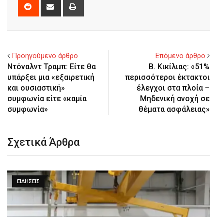
Reddit
Share
Print
via
Email
Προηγούμενο άρθρο
Επόμενο άρθρο
Ντόναλντ Τραμπ: Είτε θα
Β. Κικίλιας: «51%
υπάρξει μια «εξαιρετική
περισσότεροι έκτακτοι
και ουσιαστική»
έλεγχοι στα πλοία –
συμφωνία είτε «καμία
Μηδενική ανοχή σε
συμφωνία»
θέματα ασφάλειας»
Σχετικά Άρθρα
ΕΙΔΉΣΕΙΣ