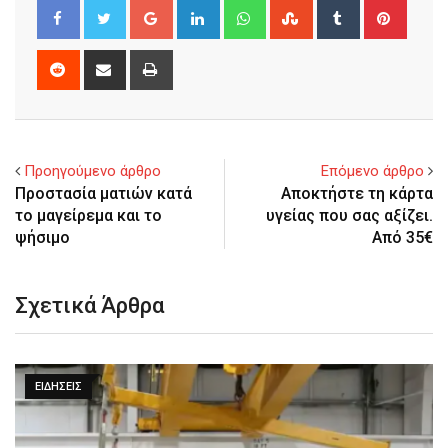
Google+
LinkedIn
Whatsapp
StumbleUpon
Tumblr
Pinter
Reddit
Share
Print
via
Email
Προηγούμενο άρθρο
Επόμενο άρθρο
Προστασία ματιών κατά
Αποκτήστε τη κάρτα
το μαγείρεμα και το
υγείας που σας αξίζει.
ψήσιμο
Από 35€
Σχετικά Άρθρα
ΕΙΔΉΣΕΙΣ