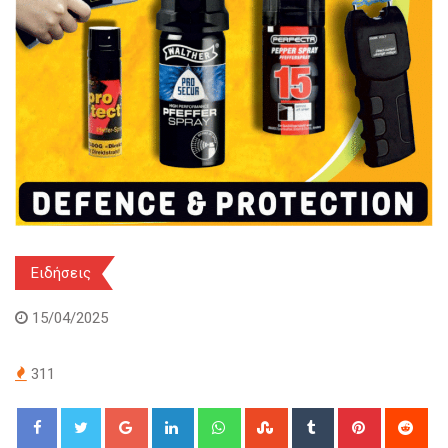
Ειδήσεις
15/04/2025
311
Google+
LinkedIn
Whatsapp
StumbleUpon
Tumblr
Pinterest
Red