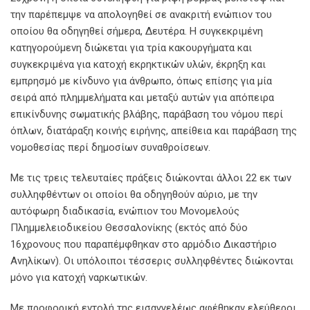
την παρέπεμψε να απολογηθεί σε ανακριτή ενώπιον του
οποίου θα οδηγηθεί σήμερα, Δευτέρα. Η συγκεκριμένη
κατηγορούμενη διώκεται για τρία κακουργήματα και
συγκεκριμένα για κατοχή εκρηκτικών υλών, έκρηξη και
εμπρησμό με κίνδυνο για άνθρωπο, όπως επίσης για μία
σειρά από πλημμελήματα και μεταξύ αυτών για απόπειρα
επικίνδυνης σωματικής βλάβης, παράβαση του νόμου περί
όπλων, διατάραξη κοινής ειρήνης, απείθεια και παράβαση της
νομοθεσίας περί δημοσίων συναθροίσεων.
Με τις τρεις τελευταίες πράξεις διώκονται άλλοι 22 εκ των
συλληφθέντων οι οποίοι θα οδηγηθούν αύριο, με την
αυτόφωρη διαδικασία, ενώπιον του Μονομελούς
Πλημμελειοδικείου Θεσσαλονίκης (εκτός από δύο
16χρονους που παραπέμφθηκαν στο αρμόδιο Δικαστήριο
Ανηλίκων). Οι υπόλοιποι τέσσερις συλληφθέντες διώκονται
μόνο για κατοχή ναρκωτικών.
Με προφορική εντολή της εισαγγελέως αφέθηκαν ελεύθεροι