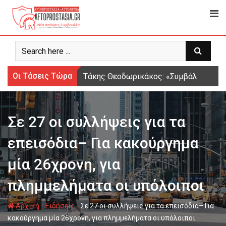
Ψάχνω
για...
Οι Τάσεις Τώρα
Τάκης Θεοδωρικάκος: «Συμβάλλουμε στ
Σε 27 οι συλλήψεις για τα
επεισόδια– Για κακούργημα
μία 26χρονη, για
πλημμελήματα οι υπόλοιποι
-
-
Αρχική
Ειδήσεις
Σε 27 οι συλλήψεις για τα επεισόδια– Για
κακούργημα μία 26χρονη, για πλημμελήματα οι υπόλοιποι