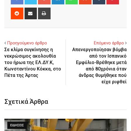
Reddit
Share
Print
via
Email
Προηγούμενο άρθρο
Επόμενο άρθρο
Σε κλίμα συγκίνησης η
Απενεργοποίησαν βόμβα
νεκρώσιμος ακολουθία
από τον Ισπανικό
του ήρωα της ΕΛ.ΔΥ.Κ,
Εμφύλιο-Βρέθηκε μετά
Κωνσταντίνου Κόκκα, στο
από 80χρόνια όταν
Πέτα της Άρτας
άνδρας θυμήθηκε πού
είχε ριφθεί
Σχετικά Άρθρα
ΕΙΔΉΣΕΙΣ