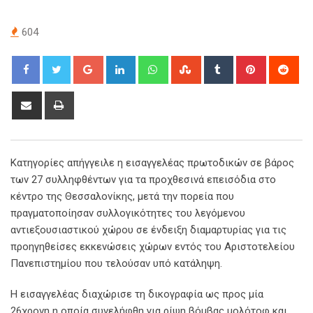
604
Google+
LinkedIn
Whatsapp
StumbleUpon
Tumblr
Pinterest
Red
Share
Print
via
Email
Κατηγορίες απήγγειλε η εισαγγελέας πρωτοδικών σε βάρος
των 27 συλληφθέντων για τα προχθεσινά επεισόδια στο
κέντρο της Θεσσαλονίκης, μετά την πορεία που
πραγματοποίησαν συλλογικότητες του λεγόμενου
αντιεξουσιαστικού χώρου σε ένδειξη διαμαρτυρίας για τις
προηγηθείσες εκκενώσεις χώρων εντός του Αριστοτελείου
Πανεπιστημίου που τελούσαν υπό κατάληψη.
Η εισαγγελέας διαχώρισε τη δικογραφία ως προς μία
26χρονη η οποία συνελήφθη για ρίψη βόμβας μολότοφ και