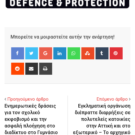
Μπορείτε να μοιραστείτε αυτήν την ανάρτηση!
Google+
LinkedIn
Whatsapp
StumbleUpon
Tumblr
Pinter
Reddit
Share
Print
via
Email
Προηγούμενο άρθρο
Επόμενο άρθρο
Eνημερωτικές δράσεις
Εγκληματική οργάνωση
για τον σχολικό
διέπραττε διαρρήξεις σε
εκφοβισμό και την
πολυτελείς κατοικίες
ασφαλή πλοήγηση στο
στην Αττική και στο
διαδίκτυο στο Γυμνάσιο
εξωτερικό – Το αρχηγικό