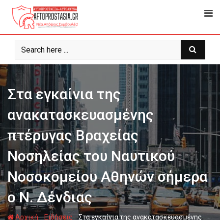
Ψάχνω
για...
Στα εγκαίνια της
ανακατασκευασμένης
πτέρυγας Βραχείας
Νοσηλείας του Ναυτικού
Νοσοκομείου Αθηνών σήμερα
ο Ν. Δένδιας
-
-
Αρχική
Ειδήσεις
Στα εγκαίνια της ανακατασκευασμένης