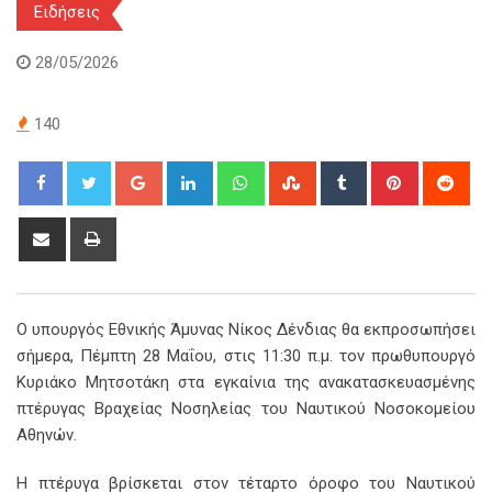
Ειδήσεις
28/05/2026
140
Google+
LinkedIn
Whatsapp
StumbleUpon
Tumblr
Pinterest
Red
Share
Print
via
Email
Ο υπουργός Εθνικής Άμυνας Νίκος Δένδιας θα εκπροσωπήσει
σήμερα, Πέμπτη 28 Μαΐου, στις 11:30 π.μ. τον πρωθυπουργό
Κυριάκο Μητσοτάκη στα εγκαίνια της ανακατασκευασμένης
πτέρυγας Βραχείας Νοσηλείας του Ναυτικού Νοσοκομείου
Αθηνών.
Η πτέρυγα βρίσκεται στον τέταρτο όροφο του Ναυτικού