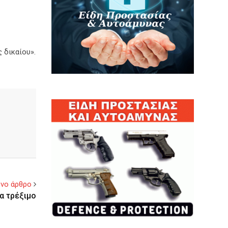
 δικαίου».
νο άρθρο
α τρέξιμο