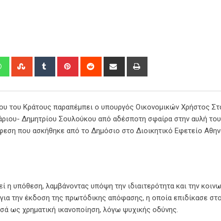
edIn
Whatsapp
StumbleUpon
Tumblr
Pinterest
Reddit
Share
Print
via
Email
ίου του Κράτους παραπέμπει ο υπουργός Οικονομικών Χρήστος Στ
άριου- Δημητρίου Σουλούκου από αδέσποτη σφαίρα στην αυλή του
έφεση που ασκήθηκε από το Δημόσιο στο Διοικητικό Εφετείο Αθη
 η υπόθεση, λαμβάνοντας υπόψη την ιδιαιτερότητα και την κοινω
για την έκδοση της πρωτόδικης απόφασης, η οποία επιδίκασε στ
οσά ως χρηματική ικανοποίηση, λόγω ψυχικής οδύνης.