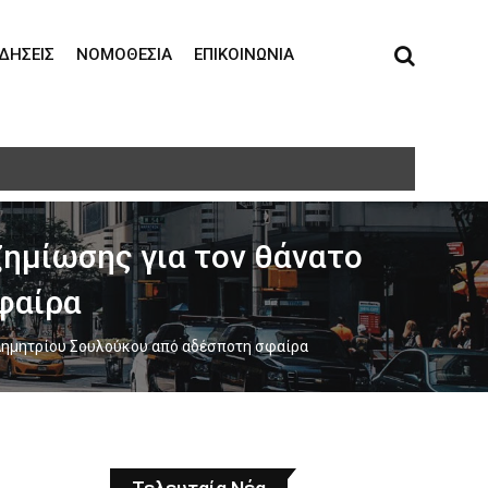
ΙΔΉΣΕΙΣ
ΝΟΜΟΘΕΣΊΑ
ΕΠΙΚΟΙΝΩΝΊΑ
τη σε ηλικιωμένη
ημίωσης για τον θάνατο
φαίρα
 Δημητρίου Σουλούκου από αδέσποτη σφαίρα