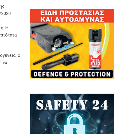
σης
/2020
ς
η. Η
νατότητα
ογένεια, ο
ή να