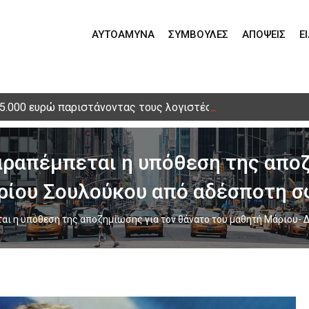
ΑΥΤΟΆΜΥΝΑ
ΣΥΜΒΟΥΛΈΣ
ΑΠΌΨΕΙΣ
Ε
15.000 ευρώ παριστάνοντας τους λογιστές – Τηλεφωνική απά
αραπέμπεται η υπόθεση της αποζ
ρίου Σουλούκου από αδέσποτη σ
ται η υπόθεση της αποζημίωσης για τον θάνατο του μαθητή Μάριου-