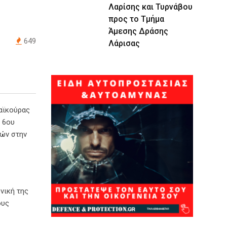
Λαρίσης και Τυρνάβου
προς το Τμήμα
Άμεσης Δράσης
649
Λάρισας
αϊκούρας
 6ου
νών στην
νική της
ους