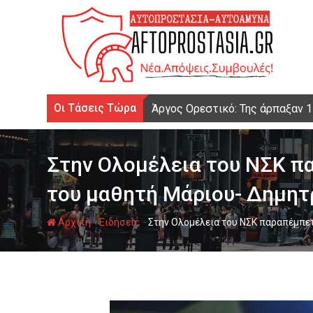
Ψάχνω
για...
Οι Τάσεις Τώρα
Άργος Ορεστικό: Της άρπαξαν 
Στην Ολομέλεια του ΝΣΚ π
του μαθητή Μάριου- Δημητ
-
-
Αρχική
Ειδήσεις
Στην Ολομέλεια του ΝΣΚ παραπέμπε