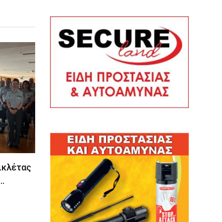
ικλέτας
…