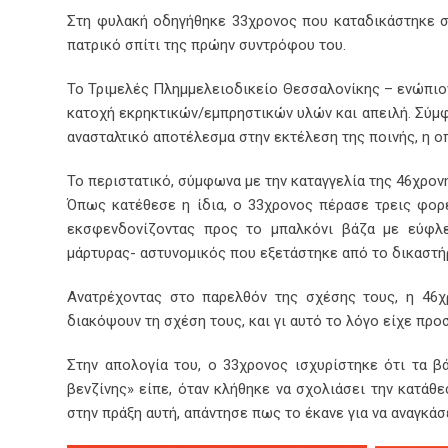
Στη φυλακή οδηγήθηκε 33χρονος που καταδικάστηκε σε
πατρικό σπίτι της πρώην συντρόφου του.
Το Τριμελές Πλημμελειοδικείο Θεσσαλονίκης – ενώπιον
κατοχή εκρηκτικών/εμπρηστικών υλών και απειλή. Σύμφ
ανασταλτικό αποτέλεσμα στην εκτέλεση της ποινής, η οπ
Το περιστατικό, σύμφωνα με την καταγγελία της 46χρον
Όπως κατέθεσε η ίδια, ο 33χρονος πέρασε τρεις φορέ
εκσφενδονίζοντας προς το μπαλκόνι βάζα με εύφλε
μάρτυρας- αστυνομικός που εξετάστηκε από το δικαστή
Ανατρέχοντας στο παρελθόν της σχέσης τους, η 46χ
διακόψουν τη σχέση τους, και γι αυτό το λόγο είχε προ
Στην απολογία του, ο 33χρονος ισχυρίστηκε ότι τα β
βενζίνης» είπε, όταν κλήθηκε να σχολιάσει την κατά
στην πράξη αυτή, απάντησε πως το έκανε για να αναγκάσ