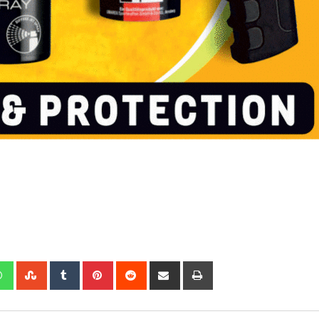
edIn
Whatsapp
StumbleUpon
Tumblr
Pinterest
Reddit
Share
Print
via
Email