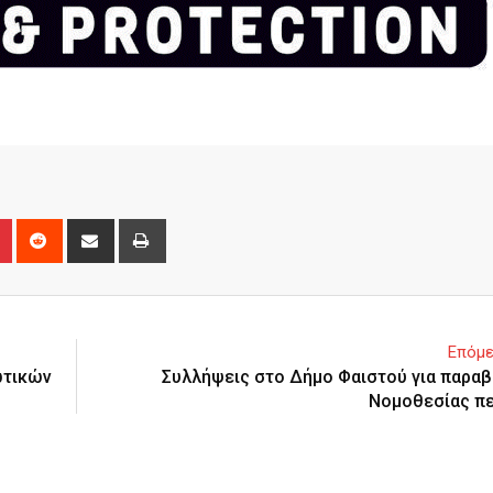
n
r
Pinterest
Reddit
Share
Print
via
Email
Επόμε
ωτικών
Συλλήψεις στο Δήμο Φαιστού για παραβ
Νομοθεσίας π