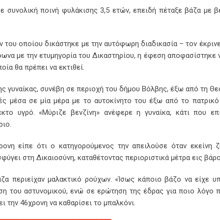
 συνολική ποινή φυλάκισης 3,5 ετών, επειδή πέταξε βάζα με β
 του οποίου δικάστηκε με την αυτόφωρη διαδικασία – τον έκρινε
ωνα με την ετυμηγορία του Δικαστηρίου, η έφεση αποφασίστηκε ν
οία θα πρέπει να εκτιθεί.
ης γυναίκας, συνέβη σε περιοχή του δήμου Βόλβης, έξω από τη Θε
ς μέσα σε μία μέρα με το αυτοκίνητο του έξω από το πατρικό 
κτο υγρό. «Μύριζε βενζίνη» ανέφερε η γυναίκα, κάτι που επ
ριο.
ρονη είπε ότι ο κατηγορούμενος την απειλούσε όταν εκείνη 
σφύγει στη Δικαιοσύνη, καταθέτοντας περιοριστικά μέτρα εις βάρο
άζα περιείχαν μαλακτικό ρούχων. «Ίσως κάποιο βάζο να είχε υ
θεση του αστυνομικού, ενώ σε ερώτηση της έδρας για ποιο λόγο
ει την 46χρονη να καθαρίσει το μπαλκόνι.