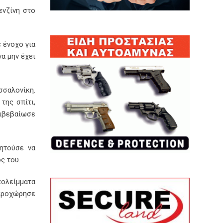
ενζίνη στο
 ένοχο για
α μην έχει
σσαλονίκη.
της σπίτι,
ιβεβαίωσε
ζητούσε να
ς του.
πολείμματα
 προχώρησε