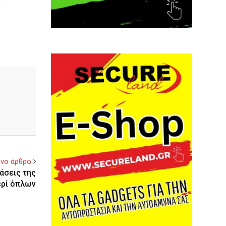
νο άρθρο
άσεις της
ερί όπλων