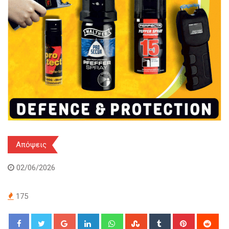
Απόψεις
02/06/2026
175
Google+
LinkedIn
Whatsapp
StumbleUpon
Tumblr
Pinterest
Red