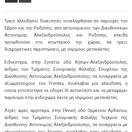
via
Email
Τρεις αλλοδαποί διακινητές συνελήφθησαν σε περιοχές του
Έβρου και της Ροδόπης, από αστυνομικούς των Διευθύνσεων
Αστυνομίας Αλεξανδρούπολης και Ροδόπης, επειδή
προωθούσαν στο εσωτερικό της χώρας, σε τρεις
διαφορετικές περιπτώσεις, μη νόμιμους μετανάστες.
Ειδικότερα, στην Εγνατία οδό Κήπων-Αλεξανδρούπολης,
άνδρες του Τμήματος Συνοριακής Φύλαξης Σουφλίου της
Διεύθυνσης Αστυνομίας Αλεξανδρούπολης, σε συνεργασία με
αξιωματούχους του Frontex, συνέλαβαν μία αλλοδαπή, η
οποία εντοπίστηκε να οδηγεί ΙΧ αυτοκίνητο και να μεταφέρει
παράνομα στην ενδοχώρα πέντε μη νόμιμους μετανάστες.
Λίγες ώρες αργότερα, στην Εθνική οδό Ορμενίου-Αρδανίου,
άνδρες του Τμήματος Συνοριακής Φύλαξης Τυχερού της
Διεύθυνσης Αστυνομίας Αλεξανδρούπολης, σε συνεργασία με
αξιωματούχους του Frontex, συνέλαβαν έναν αλλοδαπό, ο