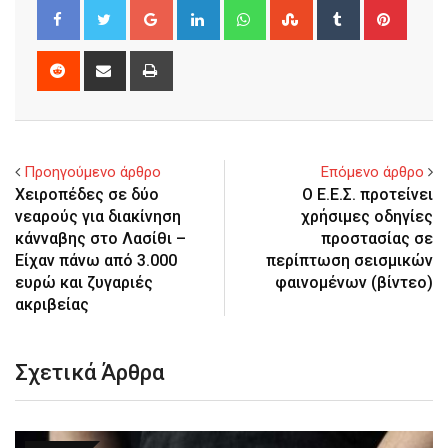
Google+
LinkedIn
Whatsapp
StumbleUpon
Tumblr
Pinter
Reddit
Share
Print
via
Email
Προηγούμενο άρθρο
Επόμενο άρθρο
Χειροπέδες σε δύο
Ο Ε.Ε.Σ. προτείνει
νεαρούς για διακίνηση
χρήσιμες οδηγίες
κάνναβης στο Λασίθι –
προστασίας σε
Είχαν πάνω από 3.000
περίπτωση σεισμικών
ευρώ και ζυγαριές
φαινομένων (βίντεο)
ακριβείας
Σχετικά Άρθρα