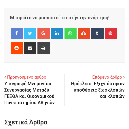
Μπορείτε να μοιραστείτε αυτήν την ανάρτηση!
Google+
LinkedIn
Whatsapp
StumbleUpon
Tumblr
Pinter
Reddit
Share
Print
via
Email
Προηγούμενο άρθρο
Επόμενο άρθρο
Υπογραφή Μνημονίου
Ηράκλειο: Εξιχνιάστηκαν
Συνεργασίας Μεταξύ
υποθέσεις ζωοκλοπών
ΓΕΕΘΑ και Οικονομικού
και κλοπών
Πανεπιστημίου Αθηνών
Σχετικά Άρθρα