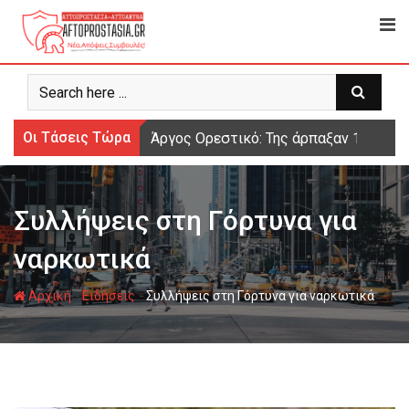
Ψάχνω
για...
Οι Τάσεις Τώρα
Άργος Ορεστικό: Της άρπαξαν 15.000 
Συλλήψεις στη Γόρτυνα για
ναρκωτικά
-
-
Αρχική
Ειδήσεις
Συλλήψεις στη Γόρτυνα για ναρκωτικά