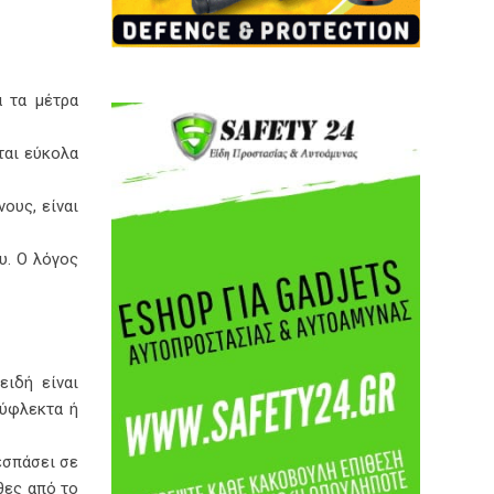
α τα μέτρα
ται εύκολα
ους, είναι
υ. Ο λόγος
ειδή είναι
εύφλεκτα ή
εσπάσει σε
θες από το