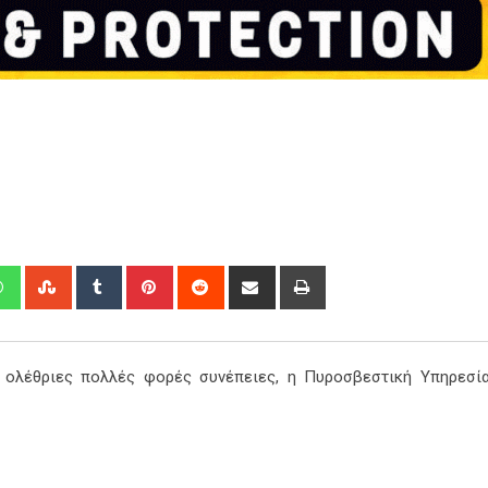
edIn
Whatsapp
StumbleUpon
Tumblr
Pinterest
Reddit
Share
Print
via
Email
 ολέθριες πολλές φορές συνέπειες, η Πυροσβεστική Υπηρεσία