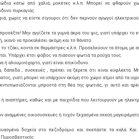
λώδια κάτω από χαλιά, μοκέτες κ.λ.π. Μπορεί να φθαρούν χω
νδυνο πυρκαγιάς.
, χωρίς να είστε σίγουροι ότι δεν περνούν αγωγοί ηλεκτρικού
ροσέξτε! Μην αγγίζετε τα γυμνά άκρα του φις, γιατί υπάρχει το 
, ικανό να προκαλέσει ακόμη και το θάνατο.
ο τζάκι, κοντά σε θερμάστρες κ.λ.π. Προσελκύουν τα άτομα, με 
ται. Υπάρχει έτσι φόβος να πιάσουν φωτιά τα ρούχα τους.
 ή αλουμινόχαρτο, γιατί είναι επικίνδυνο.
, δάπεδα , συσκευές , πρέπει να ξέρετε ότι είναι εύφλεκτα. Μ
ατος, γιατί μπορεί να υπάρχουν ακόμη στο χώρο ατμοί από τα υγρά
 εντυπωσιάζονται μπροστά στη θέα της φωτιάς, γι αυτό και αρέ
 ή αναπτήρες, καθώς και με παιχνίδια που λειτουργούν με ηλεκτρ
ουν αναμμένες οικοσυσκευές ή τυχόν ξεχασμένα σκεύη μαγειρέματ
ευασμένα δοχεία στο πεζοδρόμιο και σκεπάστε τα καλά. Και 
ς Πυροσβεστικής.