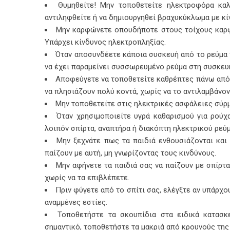
Θυμηθείτε! Μην τοποθετείτε ηλεκτροφόρα κα
αντιληφθείτε ή να δημιουργηθεί βραχυκύκλωμα με κί
Μην καρφώνετε οπουδήποτε στους τοίχους καρφιά
Υπάρχει κίνδυνος ηλεκτροπληξίας.
Όταν αποσυνδέετε κάποια συσκευή από το ρεύμα π
να έχει παραμείνει συσσωρευμένο ρεύμα στη συσκευή
Αποφεύγετε να τοποθετείτε καθρέπτες πάνω από τ
να πλησιάζουν πολύ κοντά, χωρίς να το αντιλαμβάνον
Μην τοποθετείτε στις ηλεκτρικές ασφάλειες σύρμα
Όταν χρησιμοποιείτε υγρά καθαρισμού για ρούχα
λοιπόν σπίρτα, αναπτήρα ή διακόπτη ηλεκτρικού ρεύμ
Μην ξεχνάτε πως τα παιδιά ενθουσιάζονται και
παίζουν με αυτή, μη γνωρίζοντας τους κινδύνους.
Μην αφήνετε τα παιδιά σας να παίζουν με σπίρτα
χωρίς να τα επιβλέπετε.
Πριν φύγετε από το σπίτι σας, ελέγξτε αν υπάρχ
αναμμένες εστίες.
Τοποθετήστε τα σκουπίδια στα ειδικά κατασκ
σημαντικό, τοποθετήστε τα μακριά από κρουνούς τη