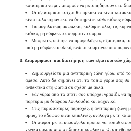
εσωτερικό να μην μπορούν να μεταπηδήσουν στο δάσ
Οι εξωτερικοί τοίχοι θα πρέπει να είναι κατασκ
είναι πολύ σημαντικό να διατηρείτε κάθε είδους εύ
Για μεγαλύτερη ασφάλεια, καλύψτε όλες τις καμι
ειδικό, μη εύφλεκτο, συρμάτινο σύρμα.
Μπορείτε, επίσης, να προφυλάξετε, εξωτερικά, τα
από μη εύφλεκτα υλικά, ενώ οι κουρτίνες από πυράν
3. Διαμόρφωση και διατήρηση των εξωτερικών χώ
Δημιουργείστε μια αντιπυρική ζώνη γύρω από το
άμεσα. Αυτό δε σημαίνει ότι το τοπίο γύρω σας θα 
ανθεκτικά στη φωτιά σε σχέση με άλλα.
Εάν γύρω από το σπίτι σας υπάρχει γρασίδι, θα 
παρτέρια με διάφορα λουλούδια και λαχανικά.
Στις περισσότερες περιοχές, η αντιπυρική ζώνη μ
όμως, το έδαφος είναι επικλινές, ανάλογα με τη κλίσ
Οι σωροί με τα καυσόξυλα πρέπει να τοποθετούν
γενικά μακριά από οτιδήποτε εύφλεκτο. Οι σπινθήρ