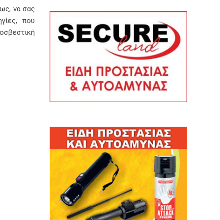
ως, να σας
γίες, που
ροσβεστική