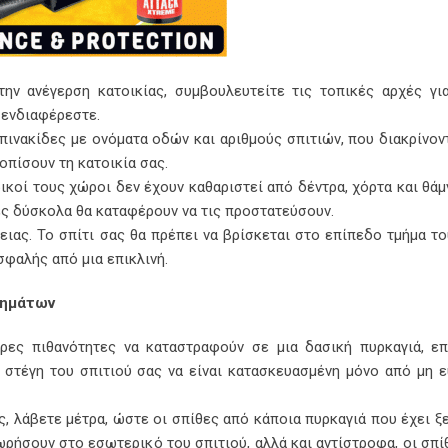
ην ανέγερση κατοικίας, συμβουλευτείτε τις τοπικές αρχές γι
 ενδιαφέρεστε.
πινακίδες με ονόματα οδών και αριθμούς σπιτιών, που διακρίνον
οπίσουν τη κατοικία σας.
ικοί τους χώροι δεν έχουν καθαριστεί από δέντρα, χόρτα και θάμν
ς δύσκολα θα καταφέρουν να τις προστατεύσουν.
ας. Το σπίτι σας θα πρέπει να βρίσκεται στο επίπεδο τμήμα το
ασφαλής από μια επικλινή.
μημάτων
ρες πιθανότητες να καταστραφούν σε μια δασική πυρκαγιά, επ
η στέγη του σπιτιού σας να είναι κατασκευασμένη μόνο από μη 
ς, λάβετε μέτρα, ώστε οι σπίθες από κάποια πυρκαγιά που έχει ξ
ωρήσουν στο εσωτερικό του σπιτιού, αλλά και αντίστροφα, οι σπί