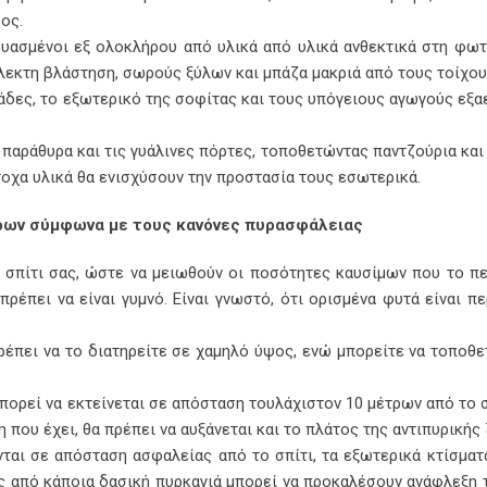
ος.
ευασμένοι εξ ολοκλήρου από υλικά από υλικά ανθεκτικά στη φωτι
φλεκτη βλάστηση, σωρούς ξύλων και μπάζα μακριά από τους τοίχου
νάδες, το εξωτερικό της σοφίτας και τους υπόγειους αγωγούς εξα
 παράθυρα και τις γυάλινες πόρτες, τοποθετώντας παντζούρια και
τοχα υλικά θα ενισχύσουν την προστασία τους εσωτερικά.
ρων σύμφωνα με τους κανόνες πυρασφάλειας
 σπίτι σας, ώστε να μειωθούν οι ποσότητες καυσίμων που το π
πρέπει να είναι γυμνό. Είναι γνωστό, ότι ορισμένα φυτά είναι π
πρέπει να το διατηρείτε σε χαμηλό ύψος, ενώ μπορείτε να τοποθε
πορεί να εκτείνεται σε απόσταση τουλάχιστον 10 μέτρων από το σπ
η που έχει, θα πρέπει να αυξάνεται και το πλάτος της αντιπυρικής
ται σε απόσταση ασφαλείας από το σπίτι, τα εξωτερικά κτίσματα
ες από κάποια δασική πυρκαγιά μπορεί να προκαλέσουν ανάφλεξη 