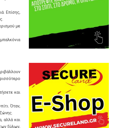
ά. Επίσης,
ς.
ερισμού με
 μπαλκόνια
εριβάλλουν
ερισσότερο
τήσετε και
ίτι. Όταν,
 ζώνης.
, αλλά και
των ξύλων,