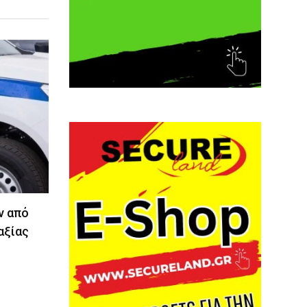
ν από
αξίας