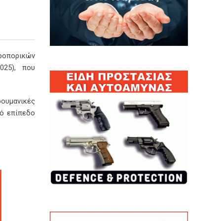
ροπορικών
025), που
ρουμανικές
λό επίπεδο