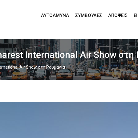
ΑΥΤΟΆΜΥΝΑ
ΣΥΜΒΟΥΛΈΣ
ΑΠΌΨΕΙΣ
Ε
rest International Air Show στη
ernational Air Show στη Ρουμανία