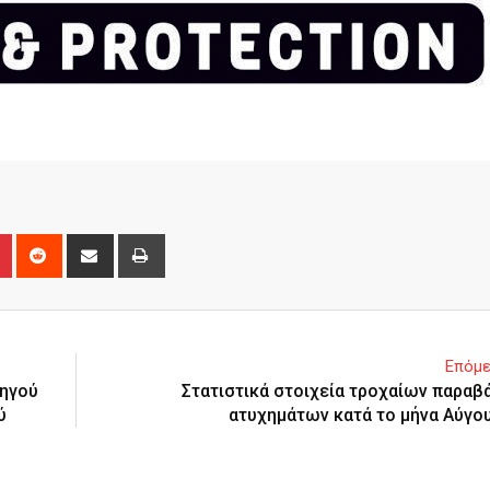
n
r
Pinterest
Reddit
Share
Print
via
Email
Επόμε
χηγού
Στατιστικά στοιχεία τροχαίων παραβ
ύ
ατυχημάτων κατά το μήνα Αύγο