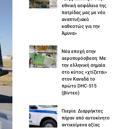
εθνική ασφάλεια της
πατρίδας μας με νέο
αναπτυξιακό
καθεστώς για την
Άμυνα»
Νέα εποχή στην
αεροπυρόσβεση: Με
την ελληνική σημαία
στο κύτος «χτίζεται»
στον Καναδά το
πρώτο DHC-515
(βίντεο)
Πιερία: Διαρρήκτες
πήραν από αυτοκίνητο
αντικείμενα αξίας