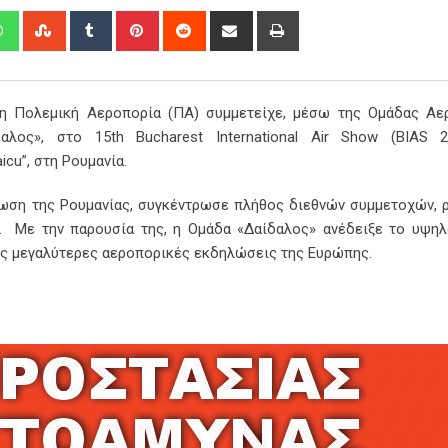
edIn
Whatsapp
StumbleUpon
Tumblr
Pinterest
Reddit
Share
Print
via
Email
 η Πολεμική Αεροπορία (ΠΑ) συμμετείχε, μέσω της Ομάδας Αε
ος», στο 15th Bucharest International Air Show (BIAS 2
cu”, στη Ρουμανία.
λωση της Ρουμανίας, συγκέντρωσε πλήθος διεθνών συμμετοχών, 
. Με την παρουσία της, η Ομάδα «Δαίδαλος» ανέδειξε το υψη
τις μεγαλύτερες αεροπορικές εκδηλώσεις της Ευρώπης.