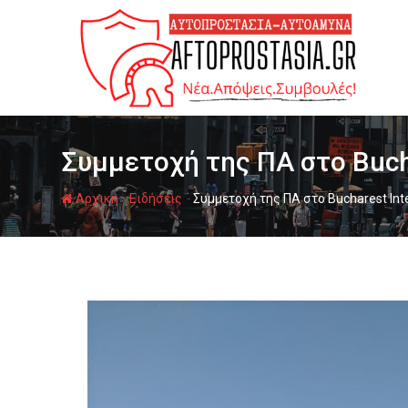
Ψάχνω
για...
Συμμετοχή της ΠΑ στο Bucha
-
-
Αρχική
Ειδήσεις
Συμμετοχή της ΠΑ στο Bucharest Int