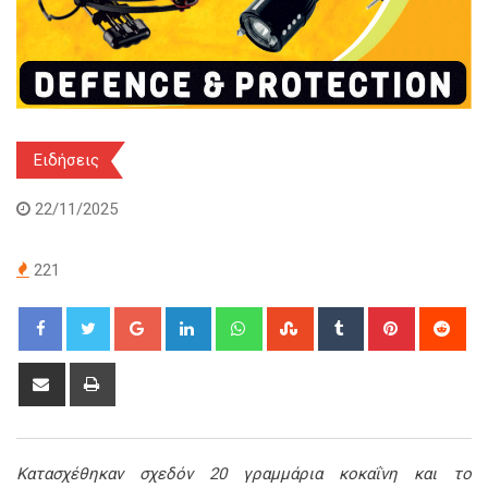
Ειδήσεις
22/11/2025
221
Google+
LinkedIn
Whatsapp
StumbleUpon
Tumblr
Pinterest
Red
Share
Print
via
Email
Κατασχέθηκαν σχεδόν 20 γραμμάρια κοκαΐνη και το