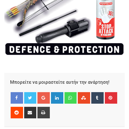
Μπορείτε να μοιραστείτε αυτήν την ανάρτηση!
Google+
LinkedIn
Whatsapp
StumbleUpon
Tumblr
Pinter
Reddit
Share
Print
via
Email