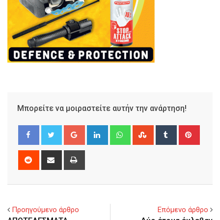
Μπορείτε να μοιραστείτε αυτήν την ανάρτηση!
Google+
LinkedIn
Whatsapp
StumbleUpon
Tumblr
Pinter
Reddit
Share
Print
via
Email
Προηγούμενο άρθρο
Επόμενο άρθρο