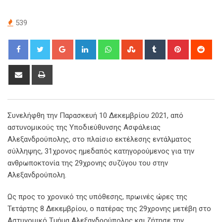
539
Google+
LinkedIn
Whatsapp
StumbleUpon
Tumblr
Pinterest
Red
Share
Print
via
Email
Συνελήφθη την Παρασκευή 10 Δεκεμβρίου 2021, από
αστυνομικούς της Υποδιεύθυνσης Ασφάλειας
Αλεξανδρούπολης, στο πλαίσιο εκτέλεσης εντάλματος
σύλληψης, 31χρονος ημεδαπός κατηγορούμενος για την
ανθρωποκτονία της 29χρονης συζύγου του στην
Αλεξανδρούπολη.
Ως προς το χρονικό της υπόθεσης, πρωινές ώρες της
Τετάρτης 8 Δεκεμβρίου, ο πατέρας της 29χρονης μετέβη στο
Αστυνομικό Τμήμα Αλεξανδρούπολης και ζήτησε την