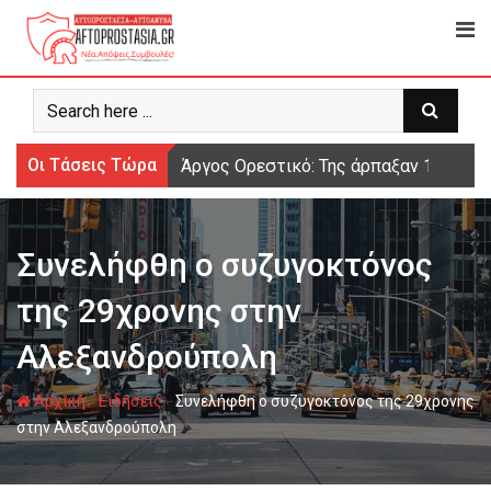
Ψάχνω
για...
Οι Τάσεις Τώρα
Άργος Ορεστικό: Της άρπαξαν 15.000 
Συνελήφθη ο συζυγοκτόνος
της 29χρονης στην
Αλεξανδρούπολη
-
-
Αρχική
Ειδήσεις
Συνελήφθη ο συζυγοκτόνος της 29χρονης
στην Αλεξανδρούπολη