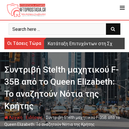
Ψάχνω
για...
Οι Τάσεις Τώρα
Κατάταξη Επιτυχόντων στη Σχολή Μο
Συντριβή Stelth μαχητικού F-
35B από το Queen Elizabeth:
Το αναζητούν Νότια της
Κρήτης
-
-
Αρχική
Ειδήσεις
Συντριβή Stelth μαχητικού F-35B από το
Queen Elizabeth: Το αναζητούν Νότια της Κρήτης