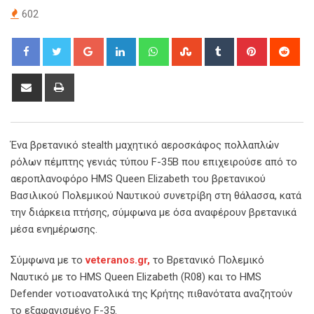
602
Google+
LinkedIn
Whatsapp
StumbleUpon
Tumblr
Pinterest
Red
Share
Print
via
Email
Ένα βρετανικό stealth μαχητικό αεροσκάφος πολλαπλών
ρόλων πέμπτης γενιάς τύπου F-35B που επιχειρούσε από το
αεροπλανοφόρο HMS Queen Elizabeth του βρετανικού
Βασιλικού Πολεμικού Ναυτικού συνετρίβη στη θάλασσα, κατά
την διάρκεια πτήσης, σύμφωνα με όσα αναφέρουν βρετανικά
μέσα ενημέρωσης.
Σύμφωνα με το
veteranos.gr,
το Βρετανικό Πολεμικό
Ναυτικό με το HMS Queen Elizabeth (R08) και το HMS
Defender νοτιοανατολικά της Κρήτης πιθανότατα αναζητούν
το εξαφανισμένο F-35.