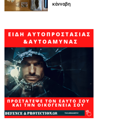
κάνναβη