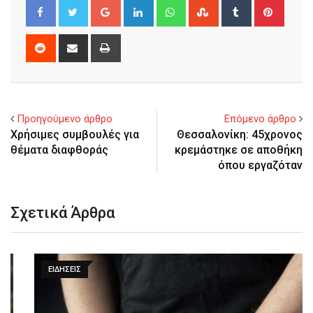
Google+
LinkedIn
Whatsapp
StumbleUpon
Tumblr
Pinter
Reddit
Share
Print
via
Email
Προηγούμενο άρθρο
Επόμενο άρθρο
Χρήσιμες συμβουλές για
Θεσσαλονίκη: 45χρονος
θέματα διαφθοράς
κρεμάστηκε σε αποθήκη
όπου εργαζόταν
Σχετικά Άρθρα
ΕΙΔΉΣΕΙΣ