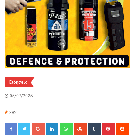
Ειδήσεις
05/07/2025
382
Google+
LinkedIn
Whatsapp
StumbleUpon
Tumblr
Pinterest
Red