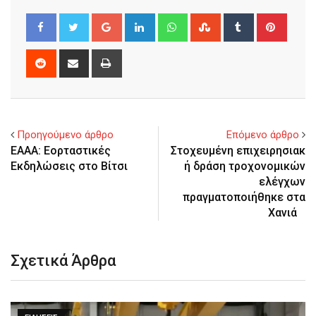
Google+
LinkedIn
Whatsapp
StumbleUpon
Tumblr
Pinter
Reddit
Share
Print
via
Email
Προηγούμενο άρθρο
Επόμενο άρθρο
ΕΑΑΑ: Εορταστικές
Στοχευμένη επιχειρησιακ
Εκδηλώσεις στο Βίτσι
ή δράση τροχονομικών
ελέγχων
πραγματοποιήθηκε στα
Χανιά
Σχετικά Άρθρα