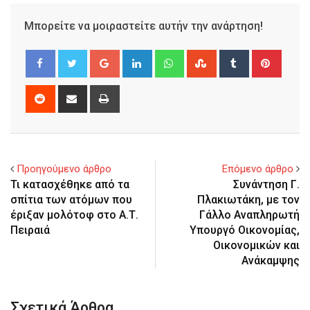
Μπορείτε να μοιραστείτε αυτήν την ανάρτηση!
Google+
LinkedIn
Whatsapp
StumbleUpon
Tumblr
Pinter
Reddit
Share
Print
via
Email
Προηγούμενο άρθρο
Επόμενο άρθρο
Τι κατασχέθηκε από τα
Συνάντηση Γ.
σπίτια των ατόμων που
Πλακιωτάκη, με τον
έριξαν μολότοφ στο Α.Τ.
Γάλλο Αναπληρωτή
Πειραιά
Υπουργό Οικονομίας,
Οικονομικών και
Ανάκαμψης
Σχετικά Άρθρα