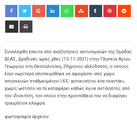
Google+
LinkedIn
Whatsapp
StumbleUpon
Tumblr
Pinterest
Red
Share
Print
via
Email
Συνελήφθη έπειτα από αναζητήσεις αστυνομικών της Ομάδας
ΔΙ.ΑΣ., βραδινές ώρες χθες (15-11-2021) στην Πλατεία Αγίου
Γεωργίου στη Θεσσαλονίκη, 29χρονος αλλοδαπός, ο οποίος
λίγο νωρίτερα αποπειράθηκε να αφαιρέσει από χώρο
αποσκευών σταθμευμένου Ι.Χ.Ε. αυτοκινήτου ένα τσαντάκι,
χωρίς ωστόσο να τα καταφέρει καθώς έγινε αντιληπτός από
τον ιδιοκτήτη, τον οποίο στην προσπάθεια του να διαφύγει
τραυμάτισε ελαφρά.
φωτογραφία αρχείου