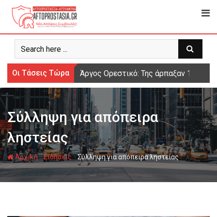
Ψάχνω
για...
Οι Τάσεις Τώρα
Άργος Ορεστικό: Της άρπαξαν 15.000 
Σύλληψη για απόπειρα
ληστείας
-
-
Αρχική
Ειδήσεις
Σύλληψη για απόπειρα ληστείας