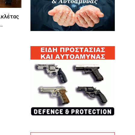
ικλέτας
…