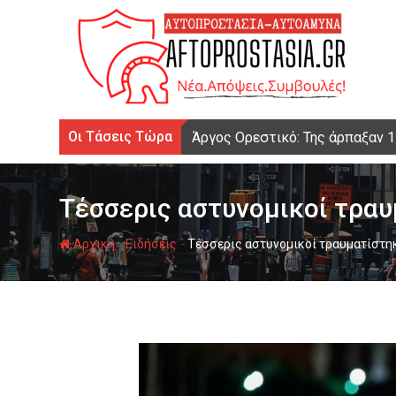
Ψάχνω
για...
Οι Τάσεις Τώρα
Άργος Ορεστικό: Της άρπαξαν 
Τέσσερις αστυνομικοί τραυ
-
-
Αρχική
Ειδήσεις
Τέσσερις αστυνομικοί τραυματίστηκ