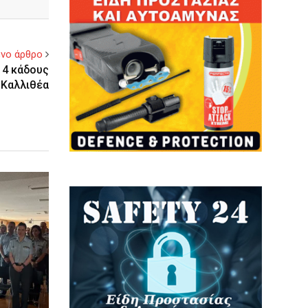
νο άρθρο
14 κάδους
 Καλλιθέα