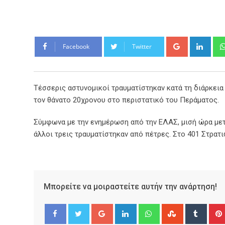
Google+
Link
Facebook
Twitter
Τέσσερις αστυνομικοί τραυματίστηκαν κατά τη διάρκεια
τον θάνατο 20χρονου στο περιστατικό του Περάματος.
Σύμφωνα με την ενημέρωση από την ΕΛΑΣ, μισή ώρα μετά
άλλοι τρεις τραυματίστηκαν από πέτρες. Στο 401 Στρατ
Μπορείτε να μοιραστείτε αυτήν την ανάρτηση!
Google+
LinkedIn
Whatsapp
StumbleUpo
Tumbl