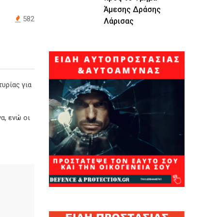
Άμεσης Δράσης
582
Λάρισας
υρίας για
α, ενώ οι