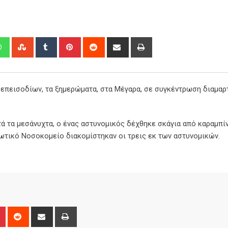
edIn
Whatsapp
StumbleUpon
Tumblr
Pinterest
Reddit
Share
Print
via
Email
 επεισοδίων, τα ξημερώματα, στα Μέγαρα, σε συγκέντρωση διαμαρτ
 τα μεσάνυχτα, ο ένας αστυνομικός δέχθηκε σκάγια από καραμπίν
ιωτικό Νοσοκομείο διακομίστηκαν οι τρεις εκ των αστυνομικών.
n
r
Pinterest
Reddit
Share
Print
via