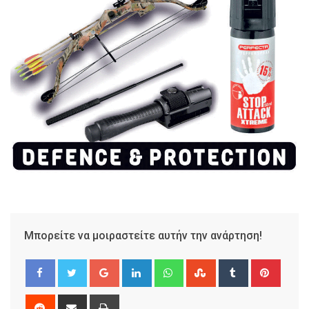
Μπορείτε να μοιραστείτε αυτήν την ανάρτηση!
Google+
LinkedIn
Whatsapp
StumbleUpon
Tumblr
Pinter
Reddit
Share
Print