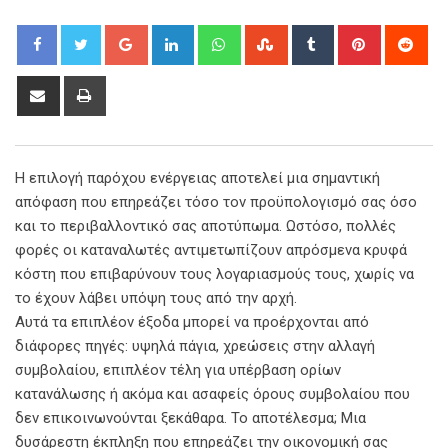
Google+
LinkedIn
Whatsapp
StumbleUpon
Tumblr
Pinterest
Red
Share
Print
via
Email
Η επιλογή παρόχου ενέργειας αποτελεί μια σημαντική
απόφαση που επηρεάζει τόσο τον προϋπολογισμό σας όσο
και το περιβαλλοντικό σας αποτύπωμα. Ωστόσο, πολλές
φορές οι καταναλωτές αντιμετωπίζουν απρόσμενα κρυφά
κόστη που επιβαρύνουν τους λογαριασμούς τους, χωρίς να
το έχουν λάβει υπόψη τους από την αρχή.
Αυτά τα επιπλέον έξοδα μπορεί να προέρχονται από
διάφορες πηγές: υψηλά πάγια, χρεώσεις στην αλλαγή
συμβολαίου, επιπλέον τέλη για υπέρβαση ορίων
κατανάλωσης ή ακόμα και ασαφείς όρους συμβολαίου που
δεν επικοινωνούνται ξεκάθαρα. Το αποτέλεσμα; Μια
δυσάρεστη έκπληξη που επηρεάζει την οικονομική σας