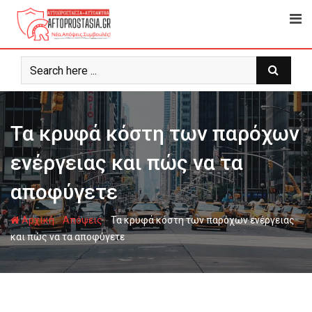
Ψάχνω
για...
Τα κρυφά κόστη των παρόχων
ενέργειας και πώς να τα
αποφύγετε
-
-
Αρχική
Απόψεις
Τα κρυφά κόστη των παρόχων ενέργειας
και πώς να τα αποφύγετε