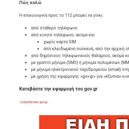
Πώς καλώ
Η επικοινωνία προς το 112 μπορεί να γίνει:
από σταθερό τηλέφωνο
από κινητό τηλέφωνο, ακόμα και
χωρίς κάρτα SIM
από κλειδωμένη συσκευή, από την αρχική 
από δημόσιους τηλεφωνικούς θαλάμους, ακόμα κα
με γραπτό μήνυμα (SMS) ή μήνυμα πολυμέσων (MM
με μήνυμα ηλεκτρονικού ταχυδρομείου (email) στ
με χρήση της εφαρμογής «gov.gr» για «έξυπνα» κι
Κατεβάστε την εφαρμογή του gov.gr
civilprotection.gov.gr