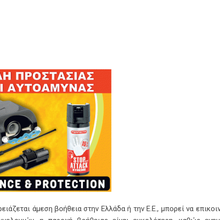
ρειάζεται άμεση βοήθεια στην Ελλάδα ή την Ε.Ε., μπορεί να επικο