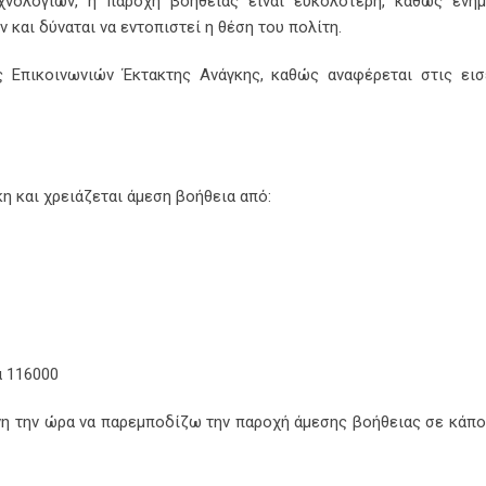
νολογιών, η παροχή βοήθειας είναι ευκολότερη, καθώς ενημ
 και δύναται να εντοπιστεί η θέση του πολίτη.
ς Επικοινωνιών Έκτακτης Ανάγκης, καθώς αναφέρεται στις ει
κη και χρειάζεται άμεση βοήθεια από:
ά 116000
η την ώρα να παρεμποδίζω την παροχή άμεσης βοήθειας σε κάπο