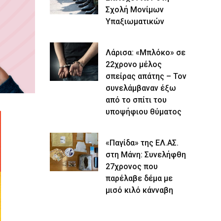
Σχολή Μονίμων
Υπαξιωματικών
Λάρισα: «Μπλόκο» σε
22χρονο μέλος
σπείρας απάτης – Τον
συνελάμβαναν έξω
από το σπίτι του
υποψήφιου θύματος
«Παγίδα» της ΕΛ.ΑΣ.
στη Μάνη: Συνελήφθη
27χρονος που
παρέλαβε δέμα με
μισό κιλό κάνναβη