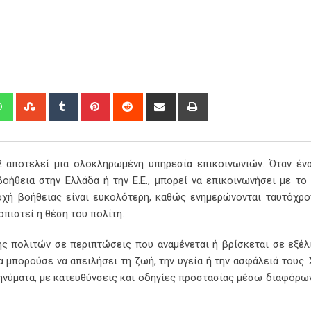
edIn
Whatsapp
StumbleUpon
Tumblr
Pinterest
Reddit
Share
Print
via
Email
 αποτελεί μια ολοκληρωμένη υπηρεσία επικοινωνιών. Όταν έν
βοήθεια στην Ελλάδα ή την Ε.Ε., μπορεί να επικοινωνήσει με το
οχή βοήθειας είναι ευκολότερη, καθώς ενημερώνονται ταυτόχρο
οπιστεί η θέση του πολίτη.
ης πολιτών σε περιπτώσεις που αναμένεται ή βρίσκεται σε εξέλ
 μπορούσε να απειλήσει τη ζωή, την υγεία ή την ασφάλειά τους. 
ηνύματα, με κατευθύνσεις και οδηγίες προστασίας μέσω διαφόρω