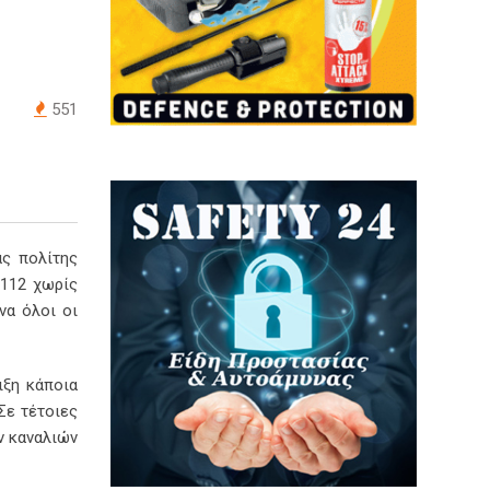
551
ας πολίτης
 112 χωρίς
να όλοι οι
ιξη κάποια
Σε τέτοιες
ν καναλιών