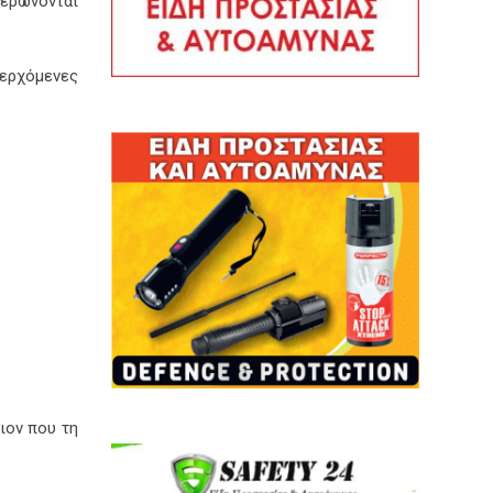
ερώνονται
σερχόμενες
ιον που τη