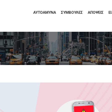
ΑΥΤΟΆΜΥΝΑ
ΣΥΜΒΟΥΛΈΣ
ΑΠΌΨΕΙΣ
Ε