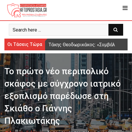
Ψάχνω
για...
Οι Τάσεις Τώρα
Τάκης Θεοδωρικάκος: «Συμβάλλουμε στ
Το πρώτο νέο περιπολικό
σκάφος με σύγχρονο ιατρικό
εξοπλισμό παρέδωσε στη
Σκιάθο ο Γιάννης
Πλακιωτάκης