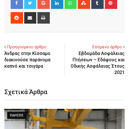
Google+
LinkedIn
Whatsapp
StumbleUpon
Tumblr
Pinter
Reddit
Share
Print
via
Email
Προηγούμενο άρθρο
Επόμενο άρθρο
Άνδρας στην Κίσσαμο
Εβδομάδα Ασφάλειας
διακινούσε παράνομα
Πτήσεων – Εδάφους και
καπνό και τσιγάρα
Οδικής Ασφάλειας Έτους
2021
Σχετικά Άρθρα
ΕΙΔΉΣΕΙΣ