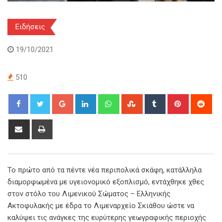
Ειδήσεις
19/10/2021
510
Google+
LinkedIn
Whatsapp
StumbleUpon
Tumblr
Pinterest
Red
Share
Print
via
Email
Το πρώτο από τα πέντε νέα περιπολικά σκάφη, κατάλληλα
διαμορφωμένα με υγειονομικό εξοπλισμό, εντάχθηκε χθες
στον στόλο του Λιμενικού Σώματος – Ελληνικής
Ακτοφυλακής με έδρα το Λιμεναρχείο Σκιάθου ώστε να
καλύψει τις ανάγκες της ευρύτερης γεωγραφικής περιοχής