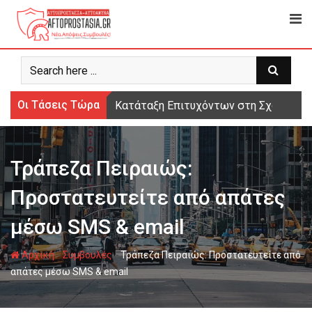
Ψάχνω
για...
Οι Τάσεις Τώρα
Κατάταξη Επιτυχόντων στη Σχολή Μο
Τράπεζα Πειραιώς:
Προστατευτείτε από απάτες
μέσω SMS & email
-
-
Αρχική
Συμβουλές
Τράπεζα Πειραιώς: Προστατευτείτε από
απάτες μέσω SMS & email