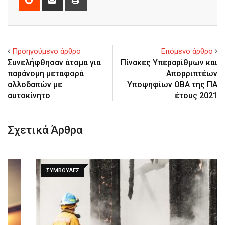
via
Email
Προηγούμενο άρθρο
Επόμενο άρθρο
Συνελήφθησαν άτομα για
Πίνακες Υπεραρίθμων και
παράνομη μεταφορά
Απορριπτέων
αλλοδαπών με
Υποψηφίων ΟΒΑ της ΠΑ
αυτοκίνητο
έτους 2021
Σχετικά Άρθρα
ΣΥΜΒΟΥΛΈΣ