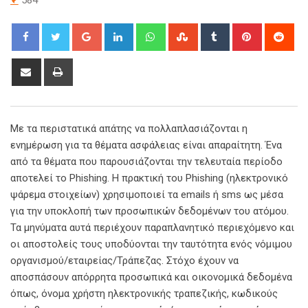
Google+
LinkedIn
Whatsapp
StumbleUpon
Tumblr
Pinterest
Red
Share
Print
via
Email
Με τα περιστατικά απάτης να πολλαπλασιάζονται η
ενημέρωση για τα θέματα ασφάλειας είναι απαραίτητη. Ένα
από τα θέματα που παρουσιάζονται την τελευταία περίοδο
αποτελεί το Phishing. Η πρακτική του Phishing (ηλεκτρονικό
ψάρεμα στοιχείων) χρησιμοποιεί τα emails ή sms ως μέσα
για την υποκλοπή των προσωπικών δεδομένων του ατόμου.
Τα μηνύματα αυτά περιέχουν παραπλανητικό περιεχόμενο και
οι αποστολείς τους υποδύονται την ταυτότητα ενός νόμιμου
οργανισμού/εταιρείας/Τράπεζας. Στόχο έχουν να
αποσπάσουν απόρρητα προσωπικά και οικονομικά δεδομένα
όπως, όνομα χρήστη ηλεκτρονικής τραπεζικής, κωδικούς