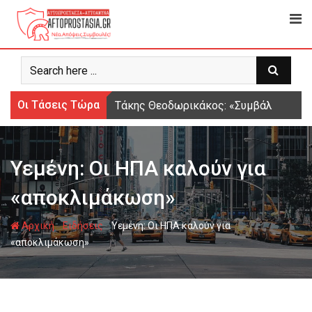
Ψάχνω
για...
Οι Τάσεις Τώρα
Τάκης Θεοδωρικάκος: «Συμβάλλουμε στ
Υεμένη: Οι ΗΠΑ καλούν για
«αποκλιμάκωση»
-
-
Αρχική
Ειδήσεις
Υεμένη: Οι ΗΠΑ καλούν για
«αποκλιμάκωση»