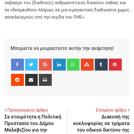
σεβασμό του (διεθνούς) ανθρωπιστικού δικαίου» καθώς και
να «δεσμευθούν πλήρως σε μια ειρηνευτική διαδικασία χωρίς
αποκλεισμούς υπό την αιγίδα του ΟΗΕ».
Μπορείτε να μοιραστείτε αυτήν την ανάρτηση!
Google+
LinkedIn
Whatsapp
StumbleUpon
Tumblr
Pinter
Reddit
Share
Print
via
Email
Προηγούμενο άρθρο
Επόμενο άρθρο
Σε ετοιμότητα η Πολιτική
Διακοπή της
Προστασία του Δήμου
κυκλοφορίας σε τμήματα
Μαλεβιζίου για την
του οδικού δικτύου της