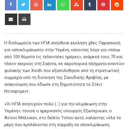
Google+
LinkedIn
Whatsapp
StumbleUpon
Tumblr
Pinterest
Red
Share
Print
via
Email
Η διπλωματία των ΗΠΑ απηύθυνε έκκληση χθες Παρασκευή
για «αποκλιμάκωση» στην Υεμένη, κάνοντας λόγο για «πάνω
από 100 θύματα τις τελευταίες ημέρες», ανάμεσά τους 70 και
πλέον νεκρούς στη Σαάντα, σε αεροπορικά πλήγματα εναντίον
φυλακής των Χούθι που εξαπολύθηκαν από τη στρατιωτική
συμμαχία υπό τη διοίκηση της Σαουδικής Αραβίας, με
ανακοίνωση που έδωσε στη δημοσιότητα το Στέιτ
Ντιπάρτμεντ.
«Οι ΗΠΑ ανησυχούν πολύ (…) για την κλιμάκωση στην
Υεμένη», τόνισε ο αμερικανός υπουργός Εξωτερικών, ο
Άντονι Μπλίνκεν, στο δελτίο Τύπου αυτό, καλώντας «όλα τα
μέρη που εμπλέκονται στη σύρραξη σε αποκλιμάκωση,