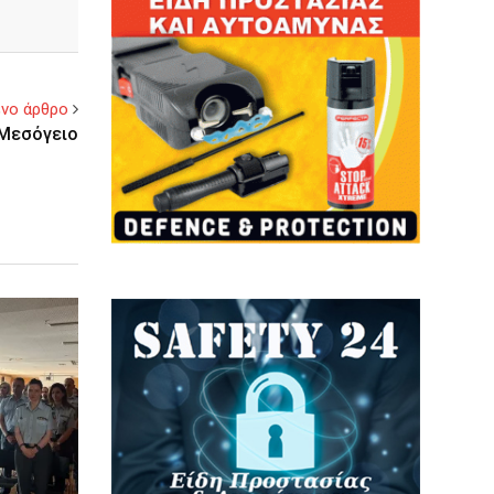
νο άρθρο
 Μεσόγειο