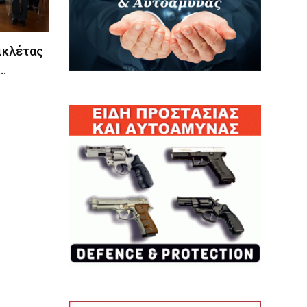
ικλέτας
…