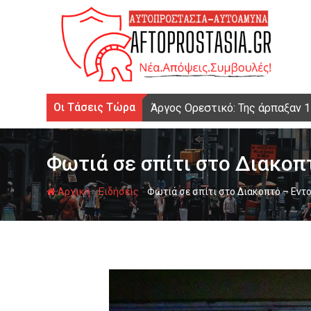
Ψάχνω
για...
Οι Τάσεις Τώρα
Άργος Ορεστικό: Της άρπαξαν 
Φωτιά σε σπίτι στο Διακοπ
-
-
Αρχική
Ειδήσεις
Φωτιά σε σπίτι στο Διακοπτό – Εντ