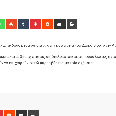
edIn
Whatsapp
StumbleUpon
Tumblr
Pinterest
Reddit
Share
Print
via
Email
νας άνδρας μέσα σε σπίτι, στην κοινότητα του Διακοπτού, στην Αι
άρκεια κατάσβεσης φωτιάς σε διπλοκατοικία, οι πυροσβέστες εντό
ύν να επιχειρούν οκτώ πυροσβέστες με τρία οχήματα.
n
r
Pinterest
Reddit
Share
Print