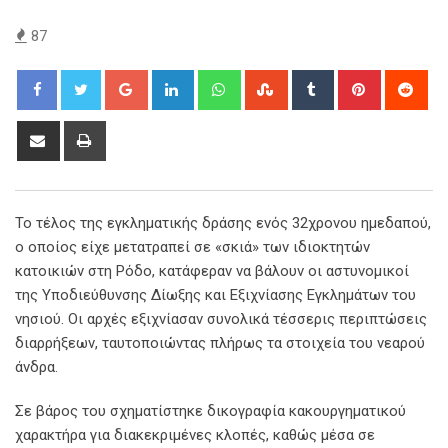
87
Google+
LinkedIn
Whatsapp
StumbleUpon
Tumblr
Pinterest
Red
Share
Print
via
Email
Το τέλος της εγκληματικής δράσης ενός 32χρονου ημεδαπού,
ο οποίος είχε μετατραπεί σε «σκιά» των ιδιοκτητών
κατοικιών στη Ρόδο, κατάφεραν να βάλουν οι αστυνομικοί
της Υποδιεύθυνσης Δίωξης και Εξιχνίασης Εγκλημάτων του
νησιού. Οι αρχές εξιχνίασαν συνολικά τέσσερις περιπτώσεις
διαρρήξεων, ταυτοποιώντας πλήρως τα στοιχεία του νεαρού
άνδρα.
Σε βάρος του σχηματίστηκε δικογραφία κακουργηματικού
χαρακτήρα για διακεκριμένες κλοπές, καθώς μέσα σε