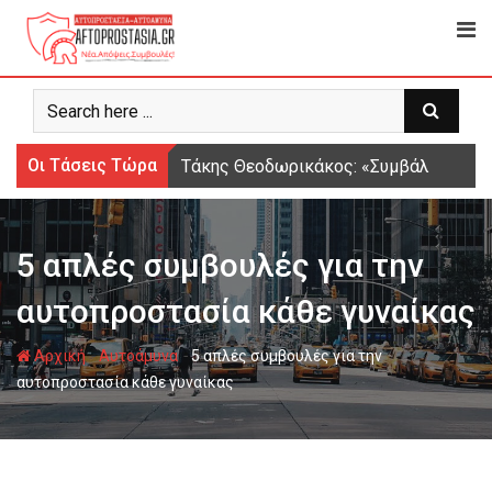
Ψάχνω
για...
Οι Τάσεις Τώρα
Τάκης Θεοδωρικάκος: «Συμβάλλουμε στ
5 απλές συμβουλές για την
αυτοπροστασία κάθε γυναίκας
-
-
Αρχική
Αυτοάμυνα
5 απλές συμβουλές για την
αυτοπροστασία κάθε γυναίκας