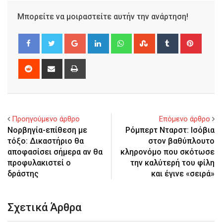
Μπορείτε να μοιραστείτε αυτήν την ανάρτηση!
Google+
LinkedIn
Whatsapp
StumbleUpon
Tumblr
Pinter
Reddit
Share
Print
via
Email
Προηγούμενο άρθρο
Επόμενο άρθρο
Νορβηγία-επίθεση με
Ρόμπερτ Νταρστ: Iσόβια
τόξο: Δικαστήριο θα
στον βαθύπλουτο
αποφασίσει σήμερα αν θα
κληρονόμο που σκότωσε
προφυλακιστεί ο
την καλύτερή του φίλη
δράστης
και έγινε «σειρά»
Σχετικά Άρθρα