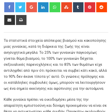
Google+
LinkedIn
Whatsapp
StumbleUpon
Tumblr
Pinterest
Red
Share
Print
via
Email
Τα στατιστικά στοιχεία απόπειρας βιασμού και κακοποίησης
μιας γυναίκας, κατά τη διάρκεια της ζωής της είναι
ανησυχητικά μεγάλα. Το 25% των γυναικών παγκοσμίως
γίνεται θύμα βιασμού, το 100% των γυναικών δέχεται
σεξουαλικές παρενοχλήσεις και το 85% των θυμάτων είχε
αντιληφθεί από πριν ότι πρόκειται να συμβεί κάτι κακό, αλλά
το 90% δεν έκανε τίποτα γι’ αυτό. Οι γνώσεις πρόληψης και
οι κατάλληλες συμβουλές όμως, μπορούν να λειτουργήσουν
ως ένα σημείο εκκίνησης και αφύπνισης για την αυτοάμυνα.
Κάθε γυναίκα πρέπει να οικοδομήσει μέσα της την
απαραίτητη εμπιστοσύνη και δύναμη προκειμένου να είναι σε
θέση να αντιμετωπίσει κάθε συμβάν. Παρακάτω ακολουθούν