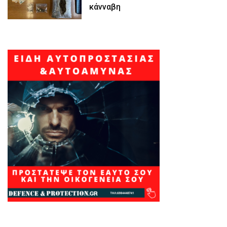
κάνναβη