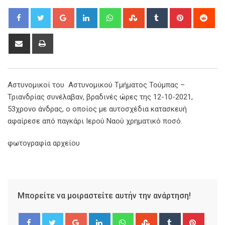
Google+
LinkedIn
Whatsapp
StumbleUpon
Tumblr
Pinterest
Red
Share
Print
via
Email
Αστυνομικοί του Αστυνομικού Τμήματος Τούμπας –
Τριανδρίας συνέλαβαν, βραδινές ώρες της 12-10-2021,
53χρονο άνδρας, ο οποίος με αυτοσχέδια κατασκευή
αφαίρεσε από παγκάρι Ιερού Ναού χρηματικό ποσό.
φωτογραφία αρχείου
Μπορείτε να μοιραστείτε αυτήν την ανάρτηση!
Google+
LinkedIn
Whatsapp
StumbleUpon
Tumblr
Pinter