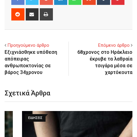
Reddit
Share
Print
via
Email
Προηγούμενο άρθρο
Επόμενο άρθρο
Εξιχνιάσθηκε υπόθεση
68χρονος στο Ηράκλειο
απόπειρας
έκρυβε τα λαθραία
ανθρωποκτονίας σε
τσιγάρα μέσα σε
βάρος 34χρονου
χαρτόκουτα
Σχετικά Άρθρα
ΕΙΔΉΣΕΙΣ