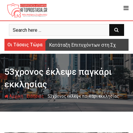
Ψάχνω
για...
Οι Τάσεις Τώρα
Κατάταξη Επιτυχόντων στη Σχολή Μο
53χρονος έκλεψε παγκάρι
εκκλησίας
-
-
Αρχική
Ειδήσεις
53χρονος έκλεψε παγκάρι εκκλησίας