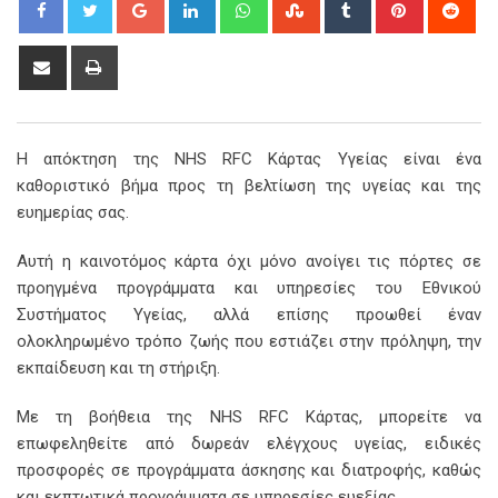
Google+
LinkedIn
Whatsapp
StumbleUpon
Tumblr
Pinterest
Red
Share
Print
via
Email
Η απόκτηση της NHS RFC Κάρτας Υγείας είναι ένα
καθοριστικό βήμα προς τη βελτίωση της υγείας και της
ευημερίας σας.
Αυτή η καινοτόμος κάρτα όχι μόνο ανοίγει τις πόρτες σε
προηγμένα προγράμματα και υπηρεσίες του Εθνικού
Συστήματος Υγείας, αλλά επίσης προωθεί έναν
ολοκληρωμένο τρόπο ζωής που εστιάζει στην πρόληψη, την
εκπαίδευση και τη στήριξη.
Με τη βοήθεια της NHS RFC Κάρτας, μπορείτε να
επωφεληθείτε από δωρεάν ελέγχους υγείας, ειδικές
προσφορές σε προγράμματα άσκησης και διατροφής, καθώς
και εκπτωτικά προγράμματα σε υπηρεσίες ευεξίας.