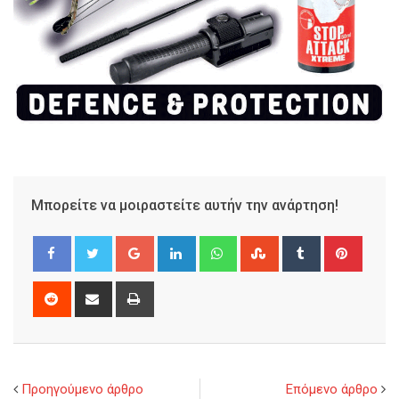
Μπορείτε να μοιραστείτε αυτήν την ανάρτηση!
Google+
LinkedIn
Whatsapp
StumbleUpon
Tumblr
Pinter
Reddit
Share
Print
via
Email
Προηγούμενο άρθρο
Επόμενο άρθρο