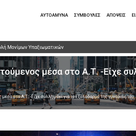
ΑΥΤΟΆΜΥΝΑ
ΣΥΜΒΟΥΛΈΣ
ΑΠΌΨΕΙΣ
Ε
μέλος σπείρας απάτης – Τον συνελάμβαναν έξω από το σπίτι
ούμενος μέσα στο Α.Τ. -Είχε συ
μέσα στο Α.Τ. -Είχε συλληφθεί για τον ξυλοδαρμό της γυναίκας του