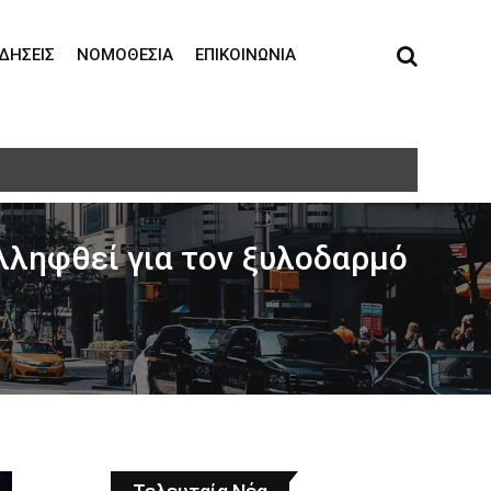
ΙΔΉΣΕΙΣ
ΝΟΜΟΘΕΣΊΑ
ΕΠΙΚΟΙΝΩΝΊΑ
 του υποψήφιου θύματος
λληφθεί για τον ξυλοδαρμό