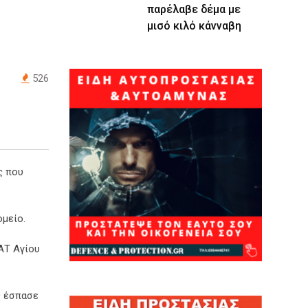
παρέλαβε δέμα με
μισό κιλό κάνναβη
526
ς που
ομείο.
 ΑΤ Αγίου
ς έσπασε