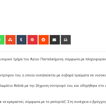
edIn
Whatsapp
StumbleUpon
Tumblr
Pinterest
Reddit
Share
Print
via
Email
υνομικό τμήμα του Αγίου Παντελεήμονα, σύμφωνα με πληροφορίε
υντρόφου του, η οποία νοσηλεύεται με σοβαρά τραύματα σε νοσοκ
 δωμάτιο Airbnb με την 26χρονη σύντροφό του, και οδηγήθηκε στο
 να κρεμαστεί, σύμφωνα με το ρεπορτάζ. Στη συνέχεια ο βρόγχο