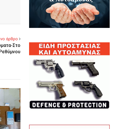
νο άρθρο
ώματα-Στο
Ρεθύμνου