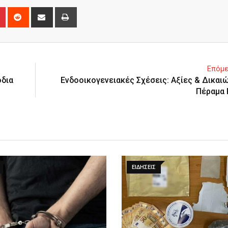
n
r
Pinterest
Reddit
Share
Print
via
Email
Επόμε
όδια
Ενδοοικογενειακές Σχέσεις: Αξίες & Δικαι
Πέραμα 
ΕΙΔΉΣΕΙΣ