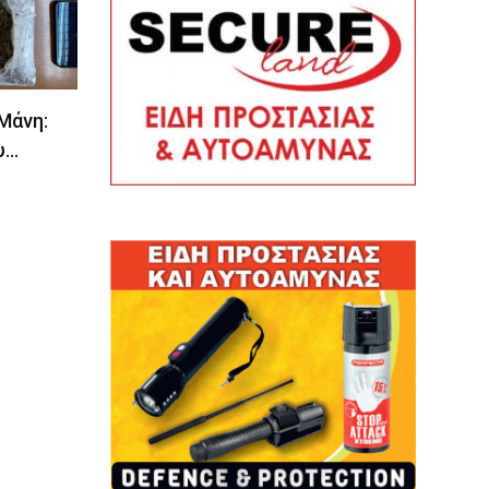
 Μάνη:
υ…