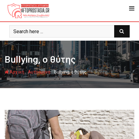
Ψάχνω
για...
Bullying, ο θύτης
-
-
Αρχική
Αυτοάμυνα
Bullying, ο θύτης