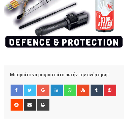
Μπορείτε να μοιραστείτε αυτήν την ανάρτηση!
Google+
LinkedIn
Whatsapp
StumbleUpon
Tumblr
Pinter
Reddit
Share
Print
via
Email