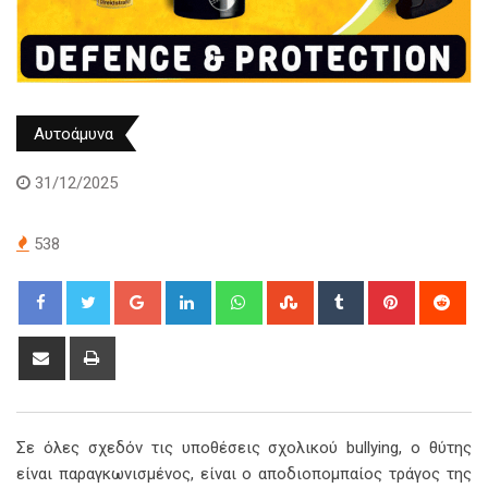
Αυτοάμυνα
31/12/2025
538
Google+
LinkedIn
Whatsapp
StumbleUpon
Tumblr
Pinterest
Red
Share
Print
via
Email
Σε όλες σχεδόν τις υποθέσεις σχολικού bullying, ο θύτης
είναι παραγκωνισμένος, είναι ο αποδιοπομπαίος τράγος της