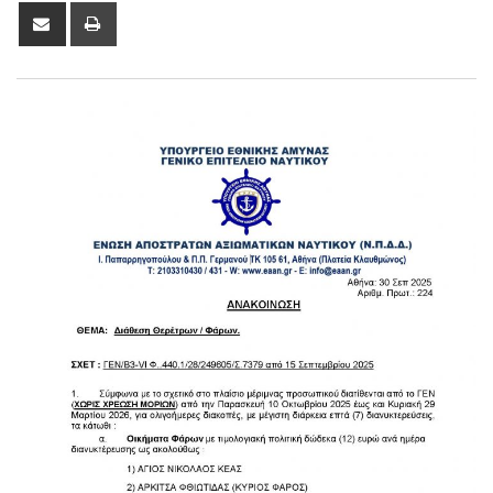
Share
Print
via
Email