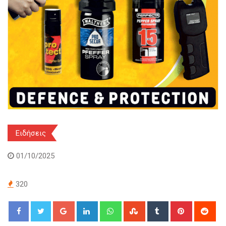
Ειδήσεις
01/10/2025
320
Google+
LinkedIn
Whatsapp
StumbleUpon
Tumblr
Pinterest
Red