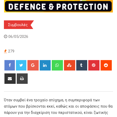
Συμβουλές
06/05/2026
279
Google+
LinkedIn
Whatsapp
StumbleUpon
Tumblr
Pinterest
Red
Share
Print
via
Email
Όταν συμβεί ένα τροχαίο ατύχημα, η συμπεριφορά των
ατόμων που βρίσκονται εκεί, καθώς και οι αποφάσεις που θα
πάρουν για την διαχείριση του περιστατικού, είναι ζωτικής