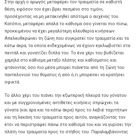
Στην αρχή ο αρωγός μεταφέρει τον τραυματία σε καθιστή
θέση, εφόσον τον έχει βρει πεσμένο στο τιμόνι,
προσέχοντας να μη μετακινηθεί απότομα ο αυχένας του.
Κατόπιν, μεταφέρει απαλά το κάθισμα όσο γίνεται πιο πίσω,
προκειμένου να έχει μεγαλύτερη ελευθερία κινήσεων.
Απελευθερώνει τη ζώνη που συγκρατεί τον τραυματία και τα
κάτω άκρα, τα οποία ενδεχομένως να έχουν εγκλωβιστεί στα
πεντάλ και γονατίζει δίπλα του. Το ένα χέρι του βυθίζεται
χαμηλά στο κάθισμα μεταξύ πλάτης και καθίσματος και
φτάνοντας όσο πιο μέσα μπορεί πιάνεται από τη ζώνη του
παντελονιού του θύματος ή από ό,τι μπορέσει να κρατήσει
σφικτά.
Το άλλο χέρι του πιάνει την εξωτερική πλευρά του γόνατου
και με συγχρονισμένες αντίθετες κινήσεις σπρώχνει τα
γόνατα (και άρα και τα κάτω άκρα) προς το λεβιέ ταχυτήτων
και τη λεκάνη του τραυματία προς αυτόν, αναγκάζοντάς τον
έτσι να περιστραφεί πάνω στο κάθισμά του και να γυρίσει την
πλάτη του τραυματία προς το στήθος του. Παραλαμβάνοντας