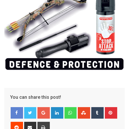
You can share this post!
Google+
LinkedIn
Whatsapp
StumbleUpon
Tumblr
Pinter
Reddit
Share
Print