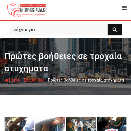
Skip
to
content
Πρώτες βοήθειες σε τροχαία
ατυχήματα
-
-
Home
Συμβουλές
Πρώτες βοήθειες σε τροχαία ατυχήματα