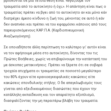
βρίσκονται σε μια τέτοια θέση είναι: «Βγάζουμε τον
τραυματία από το αυτοκίνητο ή όχι;». Η απάντηση είναι πως ο
τραυματίας πρέπει να βγει από το αυτοκίνητο αν και μόνο εάν
διατρέχει άμεσο κίνδυνο η ζωή του, μένοντας σε αυτό ή εάν
δεν αναπνέει και πρέπει να του εφαρμόσει κάποιος από τους
παρευρισκόμενους ΚΑΡ.Π.Α. (Καρδιοπνευμονική
Αναζωογόνηση).
Σε οποιαδήποτε άλλη περίπτωση το καλύτερο γι’ αυτόν είναι
να τον αφήσουμε μέσα στο αυτοκίνητο, δίνοντας του τις
Πρώτες Βοήθειες, χωρίς να επιβαρύνουμε την κατάστασή του
με άσκοπες μετακινήσεις. Πρέπει να ξέρετε ότι σε σοβαρά
τροχαία ατυχήματα οι τραυματίες σε ποσοστό μεγαλύτερο
του 80% έχουν είτε κρανιοεγκεφαλικές κακώσεις είτε
κακώσεις σπονδυλικής στήλης. Ο δε απεγκλωβισμός τους
γίνεται από εξειδικευμένους διασώστες που έχουν την
κατάλληλη εκπαίδευση και τον απαραίτητο εξοπλισμό,
διασφαλίζοντας την μη περαιτέρω βλάβη του τραυματία.