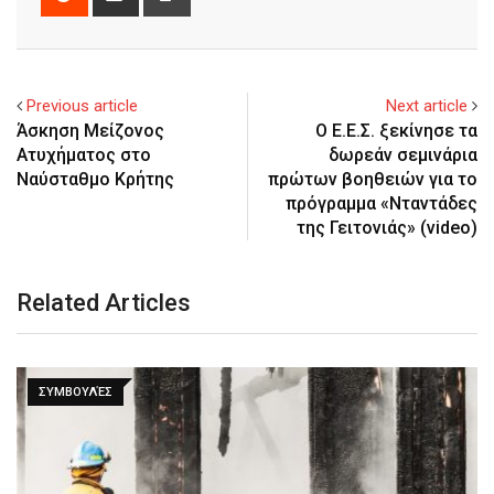
via
Email
Previous article
Next article
Άσκηση Μείζονος
Ο Ε.Ε.Σ. ξεκίνησε τα
Ατυχήματος στο
δωρεάν σεμινάρια
Ναύσταθμο Κρήτης
πρώτων βοηθειών για το
πρόγραμμα «Νταντάδες
της Γειτονιάς» (video)
Related Articles
ΣΥΜΒΟΥΛΈΣ