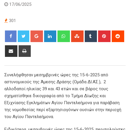
17/06/2025
301
Google+
LinkedIn
Whatsapp
StumbleUpon
Tumblr
Pinterest
Red
Share
Print
via
Email
Συνελήφθησαν μεσημβρινές ώρες της 15-6-2025 από
αστυνομικούς της Άμεσης Δράσης (Ομάδα ΔΙ.ΑΣ.), 2
αλλοδαποί ηλικίας 39 και 43 ετών και σε βάρος τους
σχηματίσθηκε δικογραφία από το Τμήμα Δίωξης και
Εξιχνίασης Εγκλημάτων Αγίου Παντελεήμονα για παράβαση
της νομοθεσίας περί εξαρτησιογόνων ουσιών στην περιοχή
του Αγίου Παντελεήμονα.
Ειδικότερα, μεσημβρινές ώρες της 15-6-2025, περιπολούντες