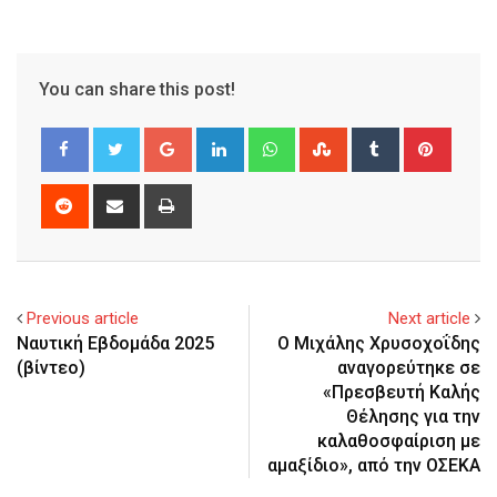
You can share this post!
Google+
LinkedIn
Whatsapp
StumbleUpon
Tumblr
Pinter
Reddit
Share
Print
via
Email
Previous article
Next article
Ναυτική Εβδομάδα 2025
Ο Μιχάλης Χρυσοχοΐδης
(βίντεο)
αναγορεύτηκε σε
«Πρεσβευτή Καλής
Θέλησης για την
καλαθοσφαίριση με
αμαξίδιο», από την ΟΣΕΚΑ