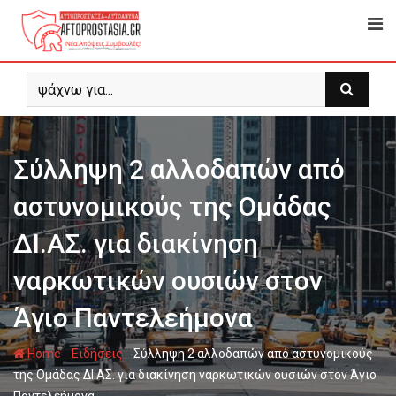
Skip
to
content
Σύλληψη 2 αλλοδαπών από
αστυνομικούς της Ομάδας
ΔΙ.ΑΣ. για διακίνηση
ναρκωτικών ουσιών στον
Άγιο Παντελεήμονα
-
-
Home
Ειδήσεις
Σύλληψη 2 αλλοδαπών από αστυνομικούς
της Ομάδας ΔΙ.ΑΣ. για διακίνηση ναρκωτικών ουσιών στον Άγιο