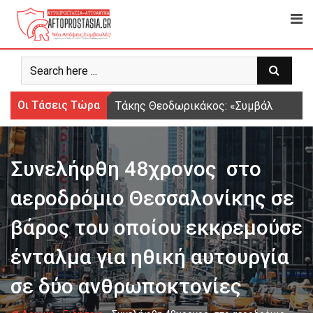
Ψάχνω
για...
Οι Τάσεις Τώρα
Τάκης Θεοδωρικάκος: «Συμβάλλουμε στ
Συνελήφθη 48χρονος στο
αεροδρόμιο Θεσσαλονίκης σε
βάρος του οποίου εκκρεμούσε
ένταλμα για ηθική αυτουργία
σε δύο ανθρωποκτονίες