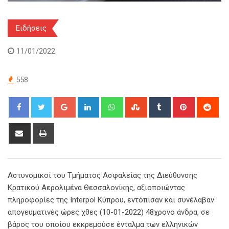
Ειδήσεις
11/01/2022
558
Google+
LinkedIn
Whatsapp
StumbleUpon
Tumblr
Pinterest
Red
Share
Print
via
Email
Αστυνομικοί του Τμήματος Ασφαλείας της Διεύθυνσης
Κρατικού Αερολιμένα Θεσσαλονίκης, αξιοποιώντας
πληροφορίες της Interpol Κύπρου, εντόπισαν και συνέλαβαν
απογευματινές ώρες χθες (10-01-2022) 48χρονο άνδρα, σε
βάρος του οποίου εκκρεμούσε ένταλμα των ελληνικών