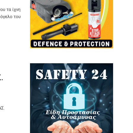
ου τα ίχνη
μόγελο του
.
ΑΣ.