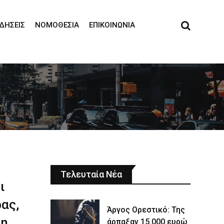
ΙΔΉΣΕΙΣ
ΝΟΜΟΘΕΣΊΑ
ΕΠΙΚΟΙΝΩΝΊΑ
Τελευταία Νέα
ι
ας,
Άργος Ορεστικό: Της
μη
άρπαξαν 15.000 ευρώ