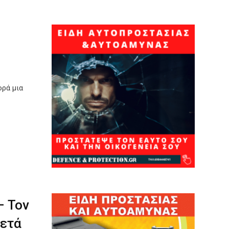
ορά μια
– Τον
μετά