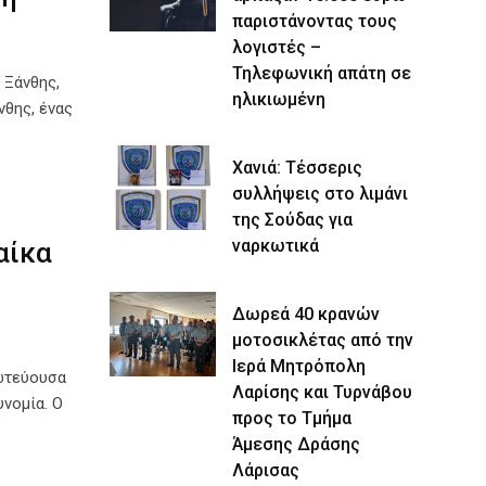
παριστάνοντας τους
λογιστές –
Τηλεφωνική απάτη σε
 Ξάνθης,
ηλικιωμένη
θης, ένας
Χανιά: Τέσσερις
συλλήψεις στο λιμάνι
της Σούδας για
ναρκωτικά
αίκα
Δωρεά 40 κρανών
μοτοσικλέτας από την
Ιερά Μητρόπολη
ωτεύουσα
Λαρίσης και Τυρνάβου
νομία. Ο
προς το Τμήμα
Άμεσης Δράσης
Λάρισας