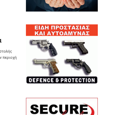
α
αστολής
ν περιοχή