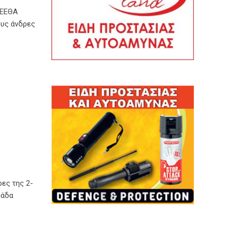
ΓΕΕΘΑ
υς άνδρες
ες της 2-
μάδα