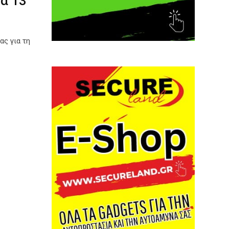
α 13
ας για τη